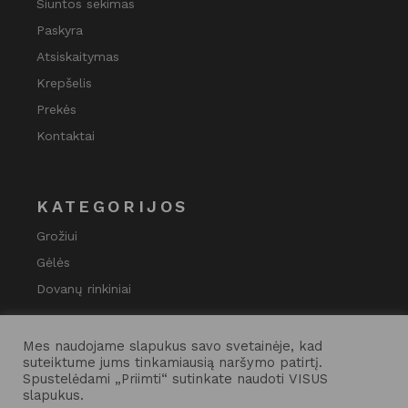
Siuntos sekimas
Paskyra
Atsiskaitymas
Krepšelis
Prekės
Kontaktai
KATEGORIJOS
Grožiui
Gėlės
Dovanų rinkiniai
Mes naudojame slapukus savo svetainėje, kad
suteiktume jums tinkamiausią naršymo patirtį.
Spustelėdami „Priimti“ sutinkate naudoti VISUS
slapukus.