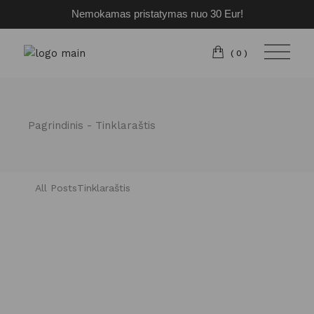
Nemokamas pristatymas nuo 30 Eur!
(0)
Pagrindinis
Tinklaraštis
All Posts
Tinklaraštis
PAKVIETĖ Į VESTUVES –
O KĄ DOVANOTI?
Jaunuosius norisi pasveikinti neužmirštama dovana.
Bėda – pritrūkstame idėjų. Anksčiau buvo įprasta