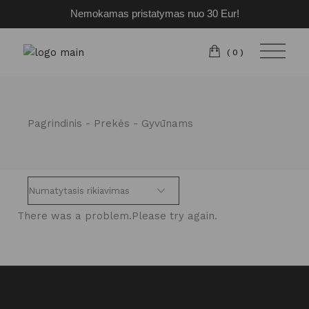
Nemokamas pristatymas nuo 30 Eur!
Pereiti
prie
turinio
(0)
Pagrindinis
Prekės
Gyvūnams
There was a problem.Please try again.