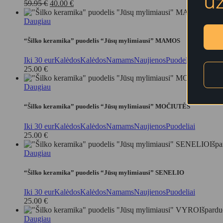
u
Original
Current
59.95
€
40.00
€
price
price
Išpar
was:
is:
Daugiau
59.95 €.
40.00 €.
“Šilko keramika” puodelis “Jūsų mylimiausi” MAMOS
Iki 30 eur
Kalėdos
Kalėdos
Namams
Naujienos
Puodeliai
25.00
€
I
Daugiau
“Šilko keramika” puodelis “Jūsų mylimiausi” MOČIUTĖS
Iki 30 eur
Kalėdos
Kalėdos
Namams
Naujienos
Puodeliai
25.00
€
Išpa
Daugiau
“Šilko keramika” puodelis “Jūsų mylimiausi” SENELIO
Iki 30 eur
Kalėdos
Kalėdos
Namams
Naujienos
Puodeliai
25.00
€
Išpardu
Daugiau