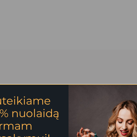
uteikiame
% nuolaidą
irmam
RISTALAIS “CALMING”