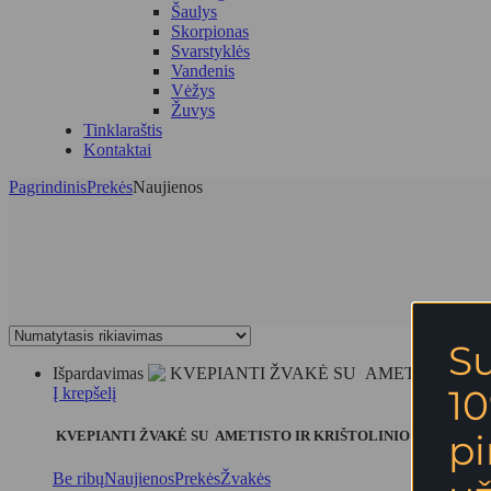
Šaulys
Skorpionas
Svarstyklės
Vandenis
Vėžys
Žuvys
Tinklaraštis
Kontaktai
Pagrindinis
Prekės
Naujienos
S
Išpardavimas
10
Į krepšelį
p
KVEPIANTI ŽVAKĖ SU AMETISTO IR KRIŠTOLINIO KVARCO K
Be ribų
Naujienos
Prekės
Žvakės