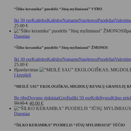
“Šilko keramika” puodelis “Jūsų mylimiausi” VYRO
Iki 30 eur
Kalėdos
Kalėdos
Namams
Naujienos
Puodeliai
Valentin
25.00
€
Išp
Daugiau
“Šilko keramika” puodelis “Jūsų mylimiausi” ŽMONOS
Iki 30 eur
Kalėdos
Kalėdos
Namams
Naujienos
Puodeliai
Valentin
25.00
€
Išpardavimas
Į krepšelį
“MEILĖ SAU” EKOLOGIŠKAS, MIGDOLŲ KEVALŲ GRANULIŲ KŪ
Be ribų
Dovanų rinkiniai
Grožiui
Iki 50 eur
Krikštynos
Kūno priež
Original
Current
59.95
€
40.00
€
price
price
was:
is:
Daugiau
59.95 €.
40.00 €.
“ŠILKO KERAMIKA” PUODELIS “JŪSŲ MYLIMIAUSI” TĖČIO