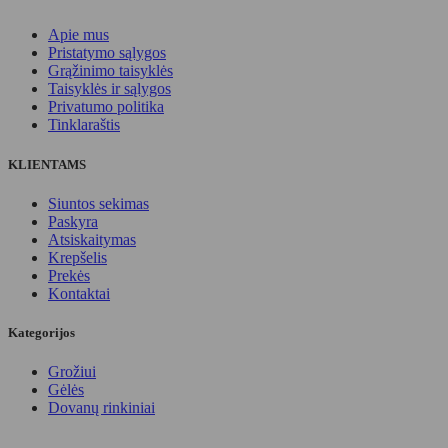
Apie mus
Pristatymo sąlygos
Grąžinimo taisyklės
Taisyklės ir sąlygos
Privatumo politika
Tinklaraštis
KLIENTAMS
Siuntos sekimas
Paskyra
Atsiskaitymas
Krepšelis
Prekės
Kontaktai
Kategorijos
Grožiui
Gėlės
Dovanų rinkiniai