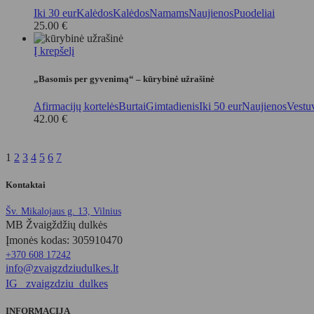
Iki 30 eur
Kalėdos
Kalėdos
Namams
Naujienos
Puodeliai
25.00
€
Į krepšelį
„Basomis per gyvenimą“ – kūrybinė užrašinė
Afirmacijų kortelės
Burtai
Gimtadienis
Iki 50 eur
Naujienos
Vestu
42.00
€
1
2
3
4
5
6
7
Kontaktai
Šv. Mikalojaus g. 13, Vilnius
MB Žvaigždžių dulkės
Įmonės kodas: 305910470
+370 608 17242
info@zvaigzdziudulkes.lt
IG _zvaigzdziu_dulkes
INFORMACIJA