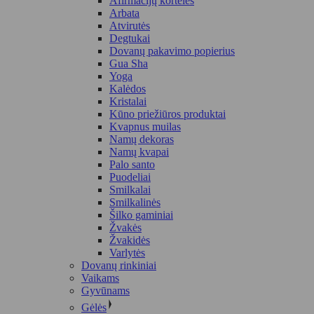
Afirmacijų kortelės
Arbata
Atvirutės
Degtukai
Dovanų pakavimo popierius
Gua Sha
Yoga
Kalėdos
Kristalai
Kūno priežiūros produktai
Kvapnus muilas
Namų dekoras
Namų kvapai
Palo santo
Puodeliai
Smilkalai
Smilkalinės
Šilko gaminiai
Žvakės
Žvakidės
Varlytės
Dovanų rinkiniai
Vaikams
Gyvūnams
Gėlės