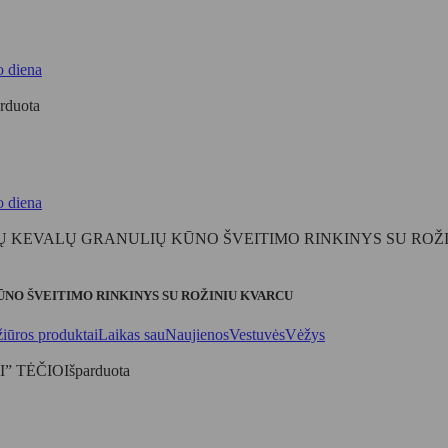
o diena
arduota
o diena
NO ŠVEITIMO RINKINYS SU ROŽINIU KVARCU
iūros produktai
Laikas sau
Naujienos
Vestuvės
Vėžys
Išparduota