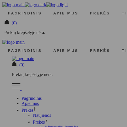
Pereiti
prie
PAGRINDINIS
APIE MUS
PREKĖS
T
turinio
(0)
Prekių krepšelyje nėra.
PAGRINDINIS
APIE MUS
PREKĖS
T
(0)
Prekių krepšelyje nėra.
Pagrindinis
Apie mus
Prekės
Naujienos
Prekės