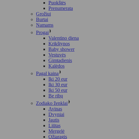
Puokštės
Prenumerata
Grožiui
Burtai
Namams
Progai
Valentino diena
Krikštynos
Baby shower
Vestuvės
Gimtadienis
Kalėdos
Pagal kainą
Iki 20 eur
Iki 30 eur
Iki 50 eur
Be ribų
Zodiako ženklai
Avinas
Dvyniai
Jautis
Liūtas
Mergelė
Ožiaragis