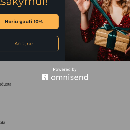
žsakymui!
duota
Noriu gauti 10%
Ačiū, ne
šparduota
rduota
ota