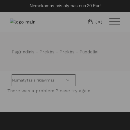
Nemokamas pristatymas nuo 30 Eur!
Pereiti
prie
turinio
(0)
Pagrindinis
Prekės
Prekės
Puodeliai
There was a problem.Please try again.