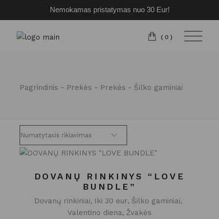
Nemokamas pristatymas nuo 30 Eur!
Pereiti
prie
turinio
(0)
Pagrindinis
Prekės
Prekės
Šilko gaminiai
DOVANŲ RINKINYS “LOVE
BUNDLE”
Dovanų rinkiniai
Iki 30 eur
Šilko gaminiai
Valentino diena
Žvakės