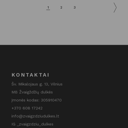
1
2
3
KONTAKTAI
Šv. Mikalojaus g. 13, Vilnius
MB Žvaigždžių dulkės
Įmonės kodas: 305910470
+370 608 17242
info@zvaigzdziudulkes.lt
IG _zvaigzdziu_dulkes