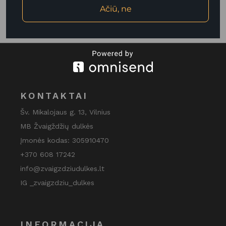
Ačiū, ne
KONTAKTAI
Šv. Mikalojaus g. 13, Vilnius
MB Žvaigždžių dulkės
Įmonės kodas: 305910470
+370 608 17242
info@zvaigzdziudulkes.lt
IG _zvaigzdziu_dulkes
INFORMACIJA