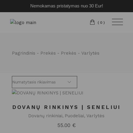
Nemokamas pristatymas nuo 30 Eur!
Pereiti
prie
turinio
(0)
Pagrindinis
Prekės
Prekės
Varlytės
DOVANŲ RINKINYS | SENELIUI
Dovanų rinkiniai
Puodeliai
Varlytės
55.00
€