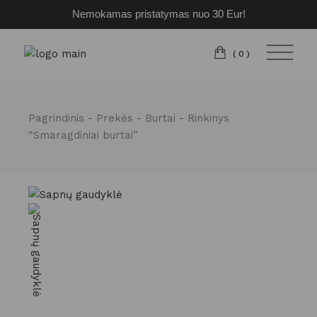
Nemokamas pristatymas nuo 30 Eur!
Pereiti
prie
turinio
(0)
Pagrindinis
Prekės
Burtai
Rinkinys
“Smaragdiniai burtai”