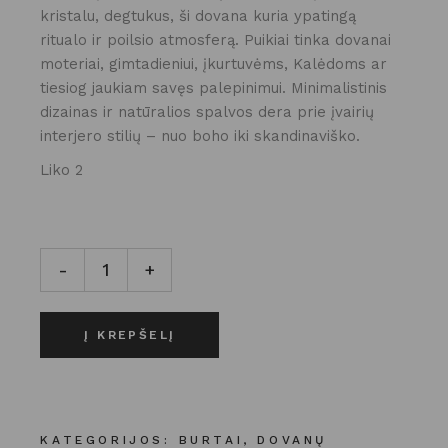
kristalu, degtukus, ši dovana kuria ypatingą
ritualo ir poilsio atmosferą. Puikiai tinka dovanai
moteriai, gimtadieniui, įkurtuvėms, Kalėdoms ar
tiesiog jaukiam savęs palepinimui. Minimalistinis
dizainas ir natūralios spalvos dera prie įvairių
interjero stilių – nuo boho iki skandinaviško.
Liko 2
Rinkinys "Smaragdiniai burtai" kiekis
-
+
Į KREPŠELĮ
KATEGORIJOS:
BURTAI
,
DOVANŲ