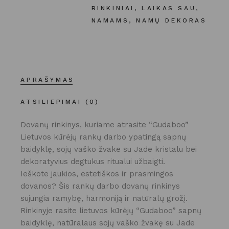
RINKINIAI
,
LAIKAS SAU
,
NAMAMS
,
NAMŲ DEKORAS
APRAŠYMAS
ATSILIEPIMAI (0)
Dovanų rinkinys, kuriame atrasite “Gudaboo”
Lietuvos kūrėjų rankų darbo ypatingą sapnų
baidyklę, sojų vaško žvake su Jade kristalu bei
dekoratyvius degtukus ritualui užbaigti.
Ieškote jaukios, estetiškos ir prasmingos
dovanos? Šis rankų darbo dovanų rinkinys
sujungia ramybę, harmoniją ir natūralų grožį.
Rinkinyje rasite lietuvos kūrėjų “Gudaboo” sapnų
baidyklę, natūralaus sojų vaško žvakę su Jade