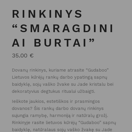
RINKINYS
“SMARAGDINI
AI BURTAI”
35.00
€
Dovanų rinkinys, kuriame atrasite “Gudaboo”
Lietuvos kūrėjų rankų darbo ypatingą sapnų
baidyklę, sojų vaško žvake su Jade kristalu bei
dekoratyvius degtukus ritualui užbaigti.
Ieškote jaukios, estetiškos ir prasmingos
dovanos? Šis rankų darbo dovanų rinkinys
sujungia ramybę, harmoniją ir natūralų grožį.
Rinkinyje rasite lietuvos kūrėjų “Gudaboo” sapnų
baidyklę, natūralaus sojų vaško žvakę su Jade