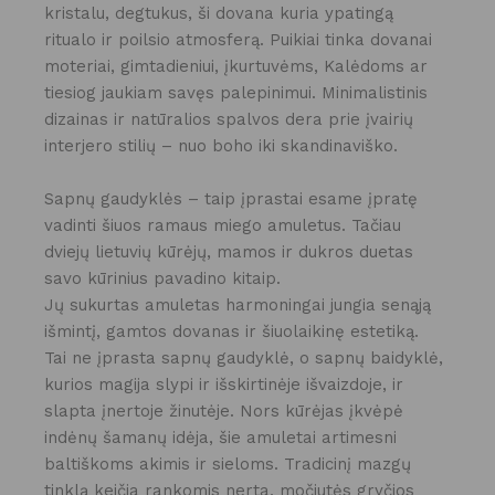
kristalu, degtukus, ši dovana kuria ypatingą
ritualo ir poilsio atmosferą. Puikiai tinka dovanai
moteriai, gimtadieniui, įkurtuvėms, Kalėdoms ar
tiesiog jaukiam savęs palepinimui. Minimalistinis
dizainas ir natūralios spalvos dera prie įvairių
interjero stilių – nuo boho iki skandinaviško.
Sapnų gaudyklės – taip įprastai esame įpratę
vadinti šiuos ramaus miego amuletus. Tačiau
dviejų lietuvių kūrėjų, mamos ir dukros duetas
savo kūrinius pavadino kitaip.
Jų sukurtas amuletas harmoningai jungia senąją
išmintį, gamtos dovanas ir šiuolaikinę estetiką.
Tai ne įprasta sapnų gaudyklė, o sapnų baidyklė,
kurios magija slypi ir išskirtinėje išvaizdoje, ir
slapta įnertoje žinutėje. Nors kūrėjas įkvėpė
indėnų šamanų idėja, šie amuletai artimesni
baltiškoms akimis ir sieloms. Tradicinį mazgų
tinklą keičia rankomis nerta, močiutės gryčios