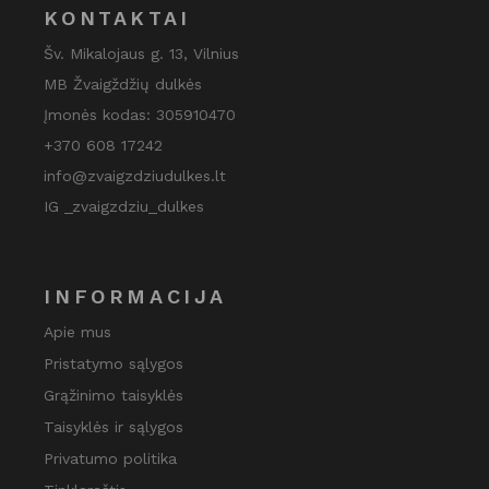
KONTAKTAI
Šv. Mikalojaus g. 13, Vilnius
MB Žvaigždžių dulkės
Įmonės kodas: 305910470
+370 608 17242
info@zvaigzdziudulkes.lt
IG _zvaigzdziu_dulkes
INFORMACIJA
Apie mus
Pristatymo sąlygos
Grąžinimo taisyklės
Taisyklės ir sąlygos
Privatumo politika