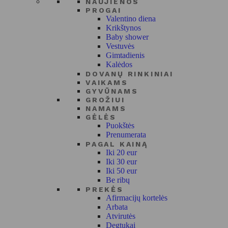
NAUJIENOS
PROGAI
Valentino diena
Krikštynos
Baby shower
Vestuvės
Gimtadienis
Kalėdos
DOVANŲ RINKINIAI
VAIKAMS
GYVŪNAMS
GROŽIUI
NAMAMS
GĖLĖS
Puokštės
Prenumerata
PAGAL KAINĄ
Iki 20 eur
Iki 30 eur
Iki 50 eur
Be ribų
PREKĖS
Afirmacijų kortelės
Arbata
Atvirutės
Degtukai