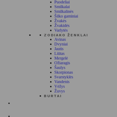
Puodeliai
Smilkalai
Smilkalinės
Šilko gaminiai
Žvakės
Žvakidės
Varlytės
ZODIAKO ŽENKLAI
Avinas
Dvyniai
Jautis
Liūtas
Mergelė
Ožiaragis
Šaulys
Skorpionas
Svarstyklės
Vandenis
Vėžys
Žuvys
BURTAI