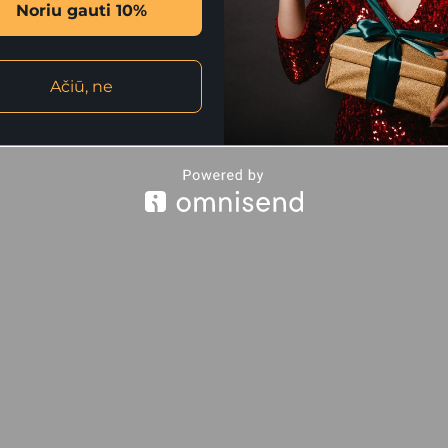
Noriu gauti 10%
Ačiū, ne