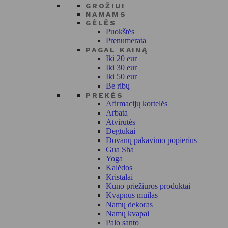
GROŽIUI
NAMAMS
GĖLĖS
Puokštės
Prenumerata
PAGAL KAINĄ
Iki 20 eur
Iki 30 eur
Iki 50 eur
Be ribų
PREKĖS
Afirmacijų kortelės
Arbata
Atvirutės
Degtukai
Dovanų pakavimo popierius
Gua Sha
Yoga
Kalėdos
Kristalai
Kūno priežiūros produktai
Kvapnus muilas
Namų dekoras
Namų kvapai
Palo santo