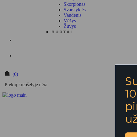
Skorpionas
Svarstyklės
Vandenis
Vėžys
Žuvys
BURTAI
(0)
S
Prekių krepšelyje nėra.
10
p
u