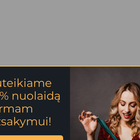
uteikiame
% nuolaidą
irmam
žsakymui!