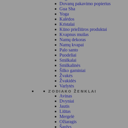
Dovanų pakavimo popierius
Gua Sha
Yoga
Kalėdos
Kristalai
Kūno priežiūros produktai
Kvapnus muilas
Namų dekoras
Namų kvapai
Palo santo
Puodeliai
Smilkalai
Smilkalinės
Šilko gaminiai
Žvakės
Žvakidės
Varlytės
ZODIAKO ŽENKLAI
Avinas
Dvyniai
Jautis
Liūtas
Mergelė
Ožiaragis
Šaulys