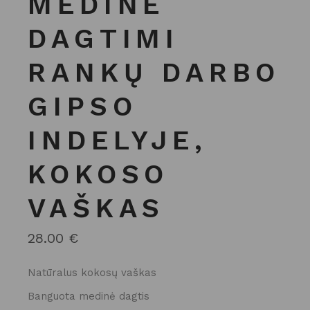
MEDINE
DAGTIMI
RANKŲ DARBO
GIPSO
INDELYJE,
KOKOSO
VAŠKAS
28.00
€
Natūralus kokosų vaškas
Banguota medinė dagtis