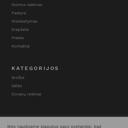
Siuntos sekimas
Paskyra
Atsiskaitymas
Krepšelis
Prekės
Kontaktai
KATEGORIJOS
Grožiui
Gėlės
Dovanų rinkiniai
Mes naudojame slapukus savo svetainėje, kad