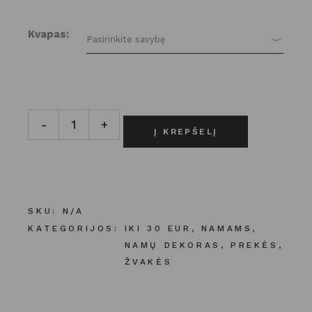
Kvapas
Pasirinkite savybę
Kvapni žvakė su medine dagtimi rankų darbo gipso inde
-
+
Į KREPŠELĮ
SKU:
N/A
KATEGORIJOS:
IKI 30 EUR
,
NAMAMS
,
NAMŲ DEKORAS
,
PREKĖS
,
ŽVAKĖS