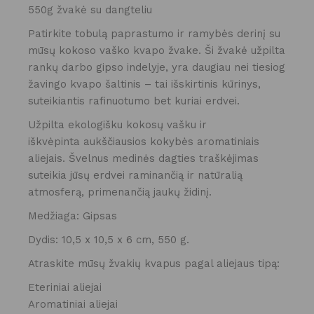
550g žvakė su dangteliu
Patirkite tobulą paprastumo ir ramybės derinį su
mūsų kokoso vaško kvapo žvake. Ši žvakė užpilta
rankų darbo gipso indelyje, yra daugiau nei tiesiog
žavingo kvapo šaltinis – tai išskirtinis kūrinys,
suteikiantis rafinuotumo bet kuriai erdvei.
Užpilta ekologišku kokosų vašku ir
iškvėpinta aukščiausios kokybės aromatiniais
aliejais. Švelnus medinės dagties traškėjimas
suteikia jūsų erdvei raminančią ir natūralią
atmosferą, primenančią jaukų židinį.
Medžiaga: Gipsas
Dydis: 10,5 x 10,5 x 6 cm, 550 g.
Atraskite mūsų žvakių kvapus pagal aliejaus tipą:
Eteriniai aliejai
Aromatiniai aliejai