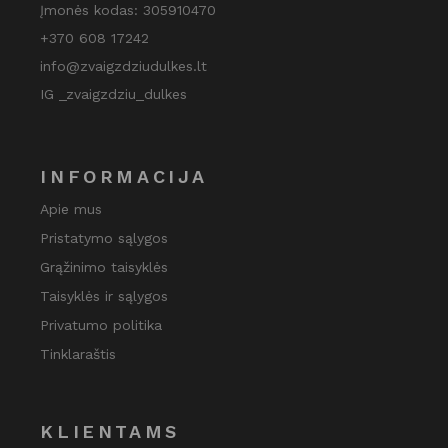
Įmonės kodas: 305910470
+370 608 17242
info@zvaigzdziudulkes.lt
IG _zvaigzdziu_dulkes
INFORMACIJA
Apie mus
Pristatymo sąlygos
Grąžinimo taisyklės
Taisyklės ir sąlygos
Privatumo politika
Tinklaraštis
KLIENTAMS