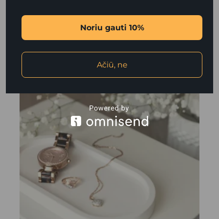
PUODELIS SU ĄSELE
Iki 30 eur
Namams
Prekės
Puodeliai
Vestuvės
Noriu gauti 10%
23.00
€
Ačiū, ne