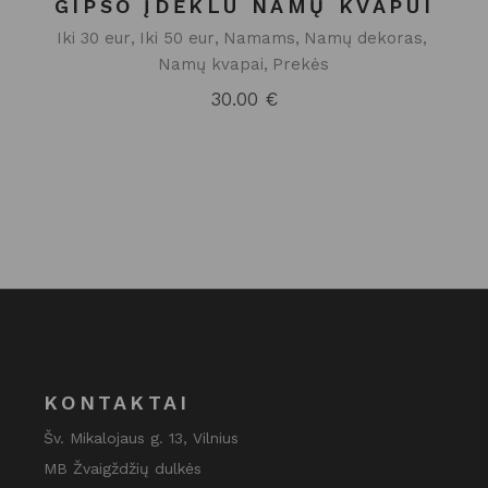
GIPSO ĮDĖKLU NAMŲ KVAPUI
Iki 30 eur
Iki 50 eur
Namams
Namų dekoras
Namų kvapai
Prekės
30.00
€
KONTAKTAI
Šv. Mikalojaus g. 13, Vilnius
MB Žvaigždžių dulkės