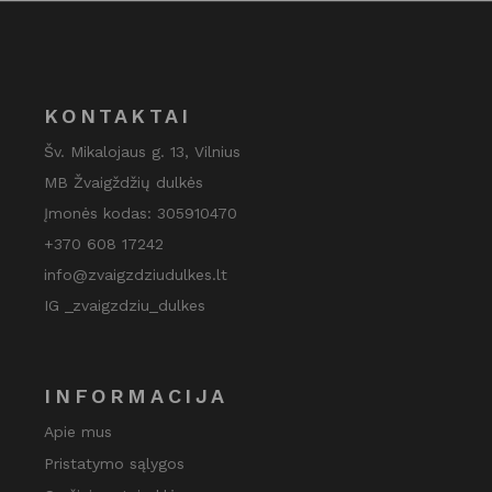
KONTAKTAI
Šv. Mikalojaus g. 13, Vilnius
MB Žvaigždžių dulkės
Įmonės kodas: 305910470
+370 608 17242
info@zvaigzdziudulkes.lt
IG _zvaigzdziu_dulkes
INFORMACIJA
Apie mus
Pristatymo sąlygos