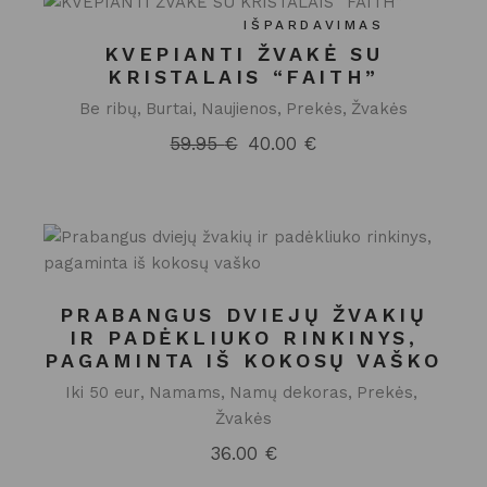
IŠPARDAVIMAS
KVEPIANTI ŽVAKĖ SU
KRISTALAIS “FAITH”
Be ribų
Burtai
Naujienos
Prekės
Žvakės
59.95
€
40.00
€
Original
Current
price
price
was:
is:
59.95 €.
40.00 €.
PRABANGUS DVIEJŲ ŽVAKIŲ
IR PADĖKLIUKO RINKINYS,
PAGAMINTA IŠ KOKOSŲ VAŠKO
Iki 50 eur
Namams
Namų dekoras
Prekės
Žvakės
36.00
€