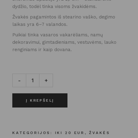
dydžio, todėl tinka visoms žvakidėms.
Žvakės pagamintos iš stearino vaško, degimo
laikas yra 6–7 valandos.
Puikiai tinka vasaros vakarėliams, namų
dekoravimui, gimtadieniams, vestuvėms, lauko
renginiams ir kaip dovana.
Žvakės | 1 vnt. | Ice cream kiekis
-
+
Į KREPŠELĮ
KATEGORIJOS:
IKI 20 EUR
,
ŽVAKĖS