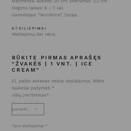
Matmenys: aukštis: 20 cm; skersmuo: 2,2 cm
Degimo laikas: 6 – 7 val.
Gamintojas: “Nordtrice”, Danija
ATSILIEPIMAI
Atsiliepimų dar nėra.
BŪKITE PIRMAS APRAŠĘS
“ŽVAKĖS | 1 VNT. | ICE
CREAM”
El. pašto adresas nebus skelbiamas.
Būtini
laukeliai pažymėti
*
Jūsų įvertinimas
*