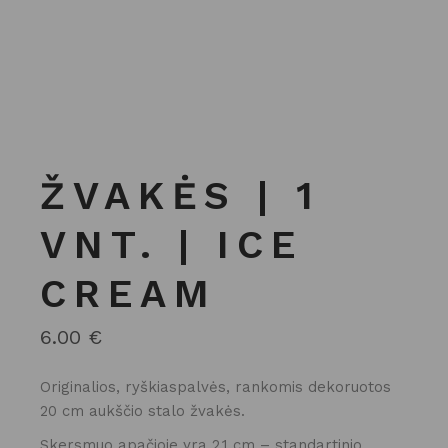
ŽVAKĖS | 1
VNT. | ICE
CREAM
6.00
€
Originalios, ryškiaspalvės, rankomis dekoruotos
20 cm aukščio stalo žvakės.
Skersmuo apačioje yra 2,1 cm – standartinio