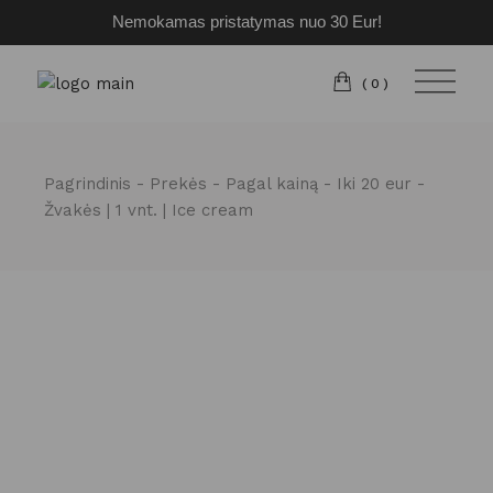
Nemokamas pristatymas nuo 30 Eur!
Pereiti
prie
turinio
(0)
Pagrindinis
Prekės
Pagal kainą
Iki 20 eur
Žvakės | 1 vnt. | Ice cream