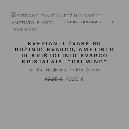
IŠPARDAVIMAS
KVEPIANTI ŽVAKĖ SU
ROŽINIO KVARCO, AMETISTO
IR KRIŠTOLINIO KVARCO
KRISTALAIS “CALMING”
Be ribų
Naujienos
Prekės
Žvakės
69.95
€
40.00
€
Original
Current
price
price
was:
is:
69.95 €.
40.00 €.