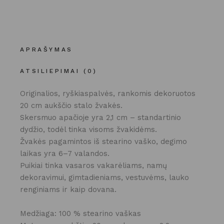
APRAŠYMAS
ATSILIEPIMAI (0)
Originalios, ryškiaspalvės, rankomis dekoruotos
20 cm aukščio stalo žvakės.
Skersmuo apačioje yra 2,1 cm – standartinio
dydžio, todėl tinka visoms žvakidėms.
Žvakės pagamintos iš stearino vaško, degimo
laikas yra 6–7 valandos.
Puikiai tinka vasaros vakarėliams, namų
dekoravimui, gimtadieniams, vestuvėms, lauko
renginiams ir kaip dovana.
Medžiaga: 100 % stearino vaškas