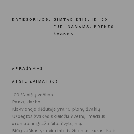
KATEGORIJOS:
GIMTADIENIS
,
IKI 20
EUR
,
NAMAMS
,
PREKĖS
,
ŽVAKĖS
APRAŠYMAS
ATSILIEPIMAI (0)
100 % bičių vaškas
Rankų darbo
Kiekvienoje dėžutėje yra 10 plonų žvakių
Uždegtos žvakės skleidžia švelnų, medaus
aromatą ir gražų šiltą švytėjimą.
Bičių vaškas yra vienintelis žinomas kuras, kuris