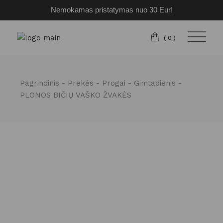
Nemokamas pristatymas nuo 30 Eur!
Pereiti
prie
turinio
(0)
Pagrindinis
Prekės
Progai
Gimtadienis
PLONOS BIČIŲ VAŠKO ŽVAKĖS