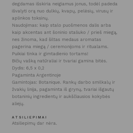
degdamas išskiria neigiamus jonus, todėl padeda
išvalyti orą nuo dulkių, kvapų, pelėsių, virusų ir
aplinkos toksinų.
Naudojimas: kaip stalo puošmenos dalis arba
kaip akcentas ant šoninio staliuko / prieš miegą,
nes žinoma, kad šiltas medaus aromatas
pagerina miegą / ceremonijoms ir ritualams.
Puikiai tinka ir gimtadienio tortams!
Bičių vašką natūraliai ir tvariai gamina bitės.
Dydis: 6,5 x 0,2
Pagaminta Argentinoje
Gamintojas: Botanique. Rankų darbo smilkalų ir
žvakių linija, pagaminta iš grynų, tvariai išgautų
botaninių ingredientų ir aukščiausios kokybės
aliejų.
ATSILIEPIMAI
Atsiliepimų dar nėra.