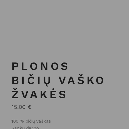
PLONOS
BIČIŲ VAŠKO
ŽVAKĖS
15.00
€
100 % bičių vaškas
Rankų darbo