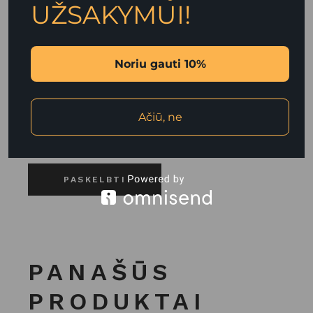
UŽSAKYMUI!
Noriu gauti 10%
Noriu savo interneto naršyklėje išsaugoti vardą,
el. pašto adresą ir interneto puslapį, kad jų
nebereiktų įvesti iš naujo, kai kitą kartą vėl
Ačiū, ne
norėsiu parašyti komentarą.
PASKELBTI
PANAŠŪS
PRODUKTAI