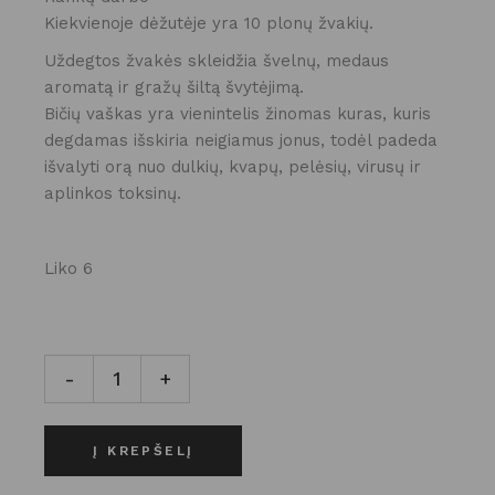
Kiekvienoje dėžutėje yra 10 plonų žvakių.
Uždegtos žvakės skleidžia švelnų, medaus
aromatą ir gražų šiltą švytėjimą.
Bičių vaškas yra vienintelis žinomas kuras, kuris
degdamas išskiria neigiamus jonus, todėl padeda
išvalyti orą nuo dulkių, kvapų, pelėsių, virusų ir
aplinkos toksinų.
Liko 6
PLONOS BIČIŲ VAŠKO ŽVAKĖS kiekis
-
+
Į KREPŠELĮ