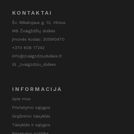
KONTAKTAI
Šv. Mikalojaus g. 13, Vilnius
MB Žvaigždžių dulkės
Įmonės kodas: 305910470
+370 608 17242
info@zvaigzdziudulkes.lt
IG _zvaigzdziu_dulkes
INFORMACIJA
Apie mus
Pristatymo sąlygos
Grąžinimo taisyklės
Taisyklės ir sąlygos
Privatumo politika