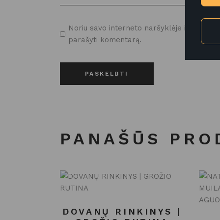
Noriu savo interneto naršyklėje išsaugoti v
parašyti komentarą.
PASKELBTI
PANAŠŪS PRO
DOVANŲ RINKINYS |