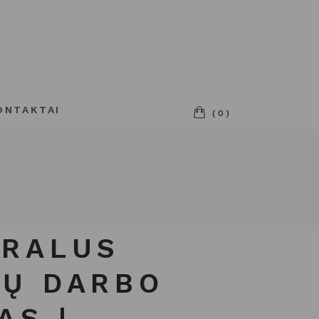
ONTAKTAI
(0)
ŪRALUS
Ų DARBO
AS |