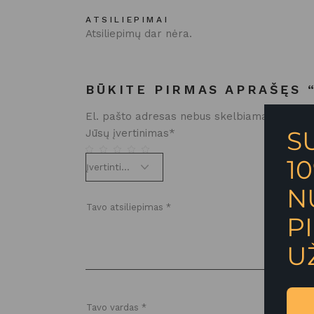
ATSILIEPIMAI
Atsiliepimų dar nėra.
BŪKITE PIRMAS APRAŠĘS 
El. pašto adresas nebus skelbiamas.
Būtini
S
Jūsų įvertinimas
*
1
N
P
U