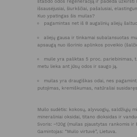
stabdo odos regeneraciją ir padeda užkirsti
išsausėjusiai, šiurkščiai, pašalusiai, elasting
Kuo ypatingas šis muilas?
pagamintas net iš 8 augalinių aliejų šaltu
aliejų gausa ir tinkamai subalansuotas mui
apsaugą nuo išorinio aplinkos poveikio (šalčio
muile yra paliktas 5 proc. pariebinimas, 
metu lieka ant jūsų odos ir saugo ją.
muilas yra draugiškas odai, nes pagaminta
putojimas, kremiškumas, natūraliai susidaręs 
Muilo sudėtis: kokosų, alyvuogių, saldžiųjų m
mineraliniai oksidai, titano dioksidas ir vandu
Svoris: ~120g (muilas pjaustytas rankomis ir 
Gamintojas: “Muilo virtuvė”, Lietuva.