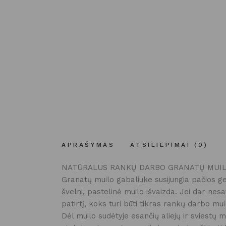
APRAŠYMAS
ATSILIEPIMAI (0)
NATŪRALUS RANKŲ DARBO GRANATŲ MUI
Granatų muilo gabaliuke susijungia pačios ger
švelni, pastelinė muilo išvaizda. Jei dar nes
patirtį, koks turi būti tikras rankų darbo mui
Dėl muilo sudėtyje esančių aliejų ir sviestų 