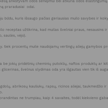
 kelią ankstyvam odos senėjimui bei atkuria odos elastingumą
umą praradusiai odai.
oju būdu, kuris išsaugo pačias geriausias muilo savybes ir koky
lo receptas užtikrina, kad muilas švelniai praus, nesausins ir
, saulės, vėjo).
t.y. tiek procentų muile naudojamų vertingų aliejų gamybos pr
 be jokių pridėtinių cheminių putoklių, naftos produktų ar ki
glicerinas, švelnus slydimas oda yra išgautas vien tik iš augali
igdolų, abrikosų kauliukų, rapsų, ricinos aliejai, taukmedžio i
o.
brandintas ne trumpiau, kaip 4 savaites, todėl kiekvieno gabali