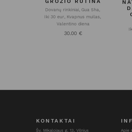
GROŽIO RUTINA
NA
D
Dovanų rinkiniai
Gua Sha
Iki 30 eur
Kvapnus muilas
Valentino diena
I
30.00
€
KONTAKTAI
IN
Šv. Mikalojaus g. 13, Vilnius
Apie