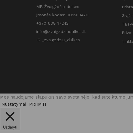
MB Žvaigždžių dulkės
Prist
Įmonės kodas: 305910470
Grąži
+370 608 17242
Taisyk
info@zvaigzdziudulkes.lt
Priva
IG _zvaigzdziu_dulkes
Tinkla
Mes naudojame slapukus savo svetainėje, kad suteiktume jums
Nustatymai
PRIIMTI
Uždaryti