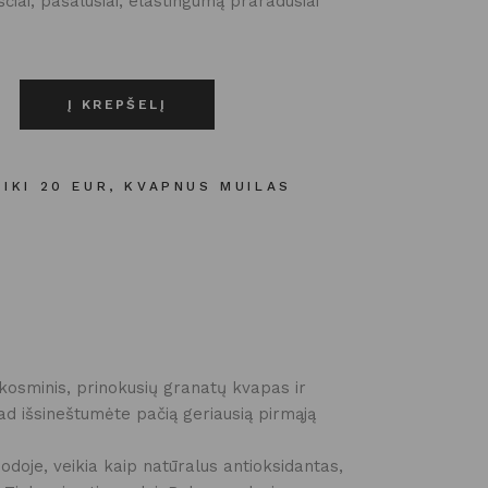
kščiai, pašalusiai, elastingumą praradusiai
 DARBO MUILAS | GRANATŲ kiekis
Į KREPŠELĮ
IKI 20 EUR
,
KVAPNUS MUILAS
 kosminis, prinokusių granatų kvapas ir
kad išsineštumėte pačią geriausią pirmąją
 odoje, veikia kaip natūralus antioksidantas,