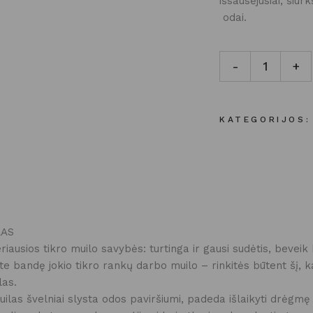
išsausėjusiai, šiur
odai.
NATŪRALUS RANKŲ
-
+
KATEGORIJOS:
LAS
iausios tikro muilo savybės: turtinga ir gausi sudėtis, beveik
ate bandę jokio tikro rankų darbo muilo – rinkitės būtent šį, 
las.
muilas švelniai slysta odos paviršiumi, padeda išlaikyti drėgmę