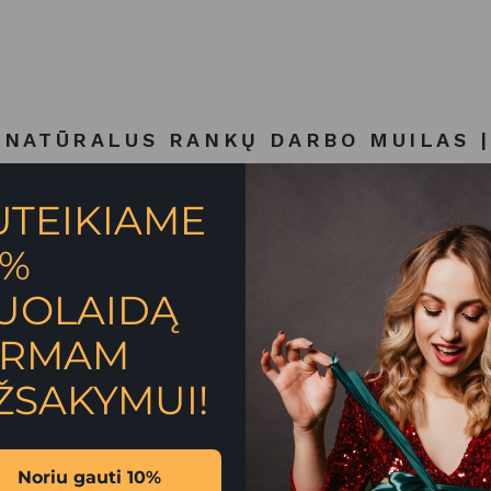
“NATŪRALUS RANKŲ DARBO MUILAS 
 laukeliai pažymėti
*
UTEIKIAME
0%
UOLAIDĄ
IRMAM
ŽSAKYMUI!
Noriu gauti 10%