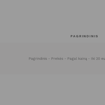
Pereiti
prie
turinio
PAGRINDINIS
Pagrindinis
Prekės
Pagal kainą
Iki 20 e