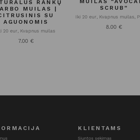
MUILAS “AVOCA
TŪRALUS RANKŲ
SCRUB”
ARBO MUILAS |
CITRUSINIS SU
Iki 20 eur
Kvapnus muilas
P
AGUONOMIS
8.00
€
ki 20 eur
Kvapnus muilas
7.00
€
FORMACIJA
KLIENTAMS
 mus
Siuntos sekimas