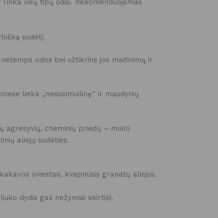
. Tinka visų tipų odai. Rekomenduojamas
bišką sudėtį.
 netemps odos bei užtikrins jos maitinimą ir
ocese lieka „nesusimuilinę“ ir maudynių
tų agresyvių, cheminių priedų – muilo
nių aliejų sudėties.
r kakavos sviestas, kvapnusis granatų aliejus,
uko dydis gali nežymiai skirtis).