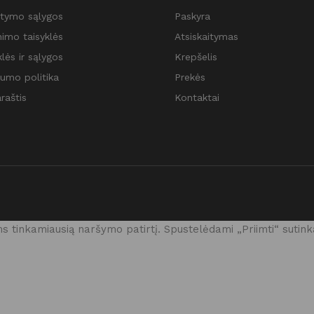
atymo sąlygos
Paskyra
nimo taisyklės
Atsiskaitymas
lės ir sąlygos
Krepšelis
tumo politika
Prekės
raštis
Kontaktai
 tinkamiausią naršymo patirtį. Spustelėdami „Priimti“ sutink