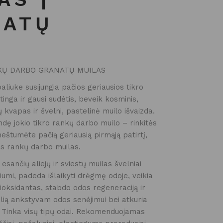
NATŲ
KŲ DARBO GRANATŲ MUILAS
liuke susijungia pačios geriausios tikro
tinga ir gausi sudėtis, beveik kosminis,
 kvapas ir švelni, pastelinė muilo išvaizda.
dę jokio tikro rankų darbo muilo – rinkitės
neštumėte pačią geriausią pirmąją patirtį,
ras rankų darbo muilas.
esančių aliejų ir sviestų muilas švelniai
iumi, padeda išlaikyti drėgmę odoje, veikia
ioksidantas, stabdo odos regeneraciją ir
lią ankstyvam odos senėjimui bei atkuria
 Tinka visų tipų odai. Rekomenduojamas