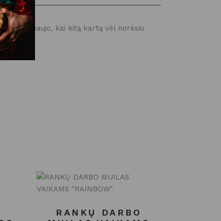
vesti iš naujo, kai kitą kartą vėl norėsiu
O
RANKŲ DARBO