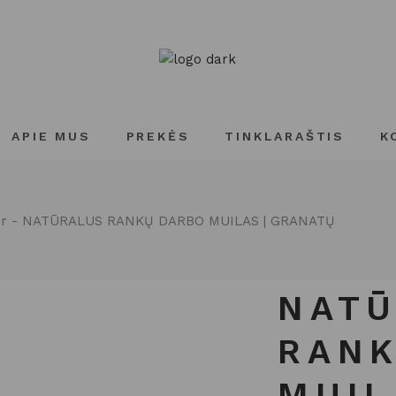
APIE MUS
PREKĖS
TINKLARAŠTIS
K
ur
NATŪRALUS RANKŲ DARBO MUILAS | GRANATŲ
NAT
RANK
MUIL