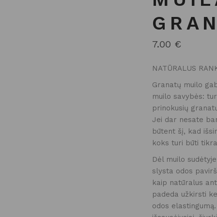
GRA
7.00
€
NATŪRALUS RAN
Granatų muilo gaba
muilo savybės: tur
prinokusių granatų
Jei dar nesate ban
būtent šį, kad išsi
koks turi būti tik
Dėl muilo sudėtyje 
slysta odos pavirš
kaip natūralus ant
padeda užkirsti ke
odos elastingumą.