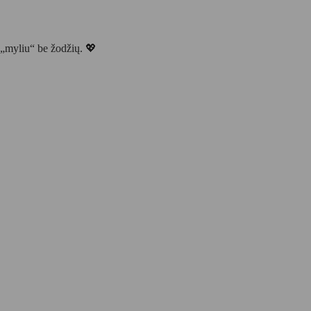
i „myliu“ be žodžių. 💖