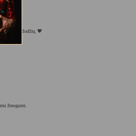
i „myliu“ be žodžių. 💖
ylimu žmogumi.