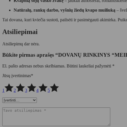
Kvapnią sojų vaško žvakę
– jaukiai atmosferai, romantiškiems
Natūralų, rankų darbo, vyšnių žiedų kvapo muiliuką
– švel
Tai dovana, kuri kviečia sustoti, pailsėti ir pasimėgauti akimirka. Pui
Atsiliepimai
Atsiliepimų dar nėra.
Būkite pirmas aprašęs “DOVANŲ RINKINYS “ME
El. pašto adresas nebus skelbiamas.
Būtini laukeliai pažymėti
*
Jūsų įvertinimas
*
1
2
3
4
5