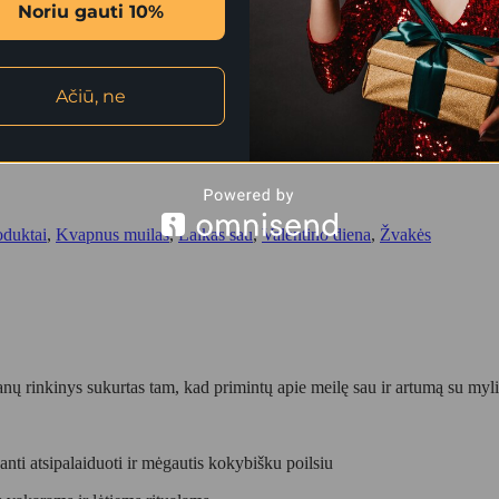
nti atsipalaiduoti ir mėgautis kokybišku poilsiu
Noriu gauti 10%
 vakarams ir lėtiems ritualams.
niai odos priežiūrai ir saldžiam aromatui
Ačiū, ne
kus pasirinkimas Valentino dienai ar bet kuriai progai, kai norisi pasakyt
oduktai
,
Kvapnus muilas
,
Laikas sau
,
Valentino diena
,
Žvakės
anų rinkinys sukurtas tam, kad primintų apie meilę sau ir artumą su m
nti atsipalaiduoti ir mėgautis kokybišku poilsiu