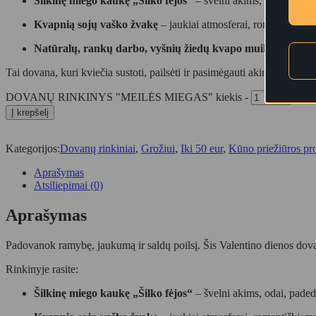
Šilkinę miego kaukę „Šilko fėjos“
– švelni akims, odai, padeda
Kvapnią sojų vaško žvakę
– jaukiai atmosferai, romantiškiems
Natūralų, rankų darbo, vyšnių žiedų kvapo muiliuką
– švel
Tai dovana, kuri kviečia sustoti, pailsėti ir pasimėgauti akimirka. Pui
DOVANŲ RINKINYS "MEILĖS MIEGAS" kiekis
-
+
Į krepšelį
Kategorijos:
Dovanų rinkiniai
,
Grožiui
,
Iki 50 eur
,
Kūno priežiūros pr
Aprašymas
Atsiliepimai (0)
Aprašymas
Padovanok ramybę, jaukumą ir saldų poilsį. Šis Valentino dienos dov
Rinkinyje rasite:
Šilkinę miego kaukę „Šilko fėjos“
– švelni akims, odai, padeda