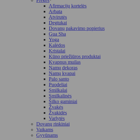
Prekės
Afirmacijų kortelės
Arbata
Atvirutės
Degtukai
Dovanų pakavimo popierius
Gua Sha
Yoga
Kalėdos
Kristalai
Kūno priežiūros produktai
Kvapnus muilas
Namų dekoras
Namų kvapai
Palo santo
Puodeliai
Smilkalai
Smilkalinės
Šilko gaminiai
Žvakės
Žvakidės
Varlytės
Dovanų rinkiniai
Vaikams
Gyvūnams