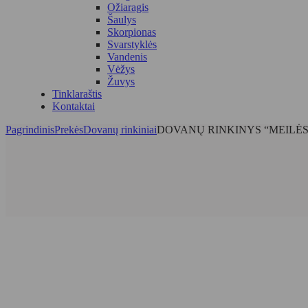
Ožiaragis
Šaulys
Skorpionas
Svarstyklės
Vandenis
Vėžys
Žuvys
Tinklaraštis
Kontaktai
Pagrindinis
Prekės
Dovanų rinkiniai
DOVANŲ RINKINYS “MEILĖS