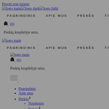
Pereiti prie turinio
PAGRINDINIS
APIE MUS
PREKĖS
T
(0)
Prekių krepšelyje nėra.
PAGRINDINIS
APIE MUS
PREKĖS
T
(0)
Prekių krepšelyje nėra.
Pagrindinis
Apie mus
Prekės
Naujienos