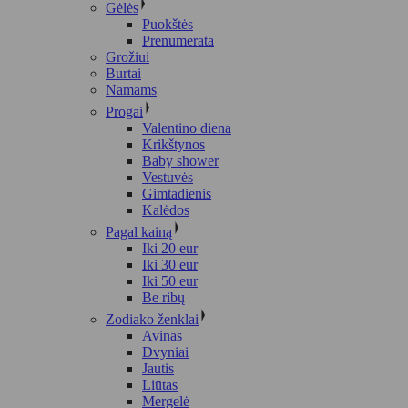
Gėlės
Puokštės
Prenumerata
Grožiui
Burtai
Namams
Progai
Valentino diena
Krikštynos
Baby shower
Vestuvės
Gimtadienis
Kalėdos
Pagal kainą
Iki 20 eur
Iki 30 eur
Iki 50 eur
Be ribų
Zodiako ženklai
Avinas
Dvyniai
Jautis
Liūtas
Mergelė