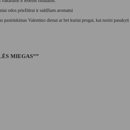
 vakarams ir lėtiems ritualams.
niai odos priežiūrai ir saldžiam aromatui
kus pasirinkimas Valentino dienai ar bet kuriai progai, kai norisi pasakyt
ILĖS MIEGAS””