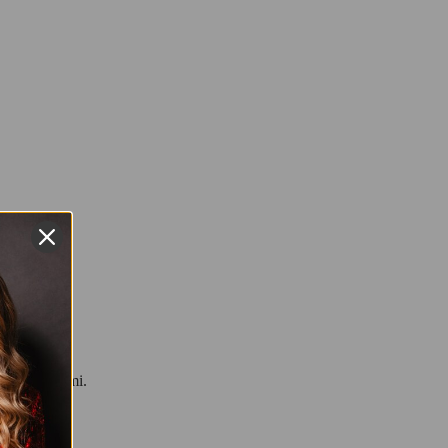
ylimu žmogumi.