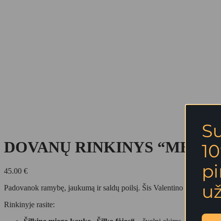
S
DOVANŲ RINKINYS “MEILĖ
10
p
45.00
€
u
Padovanok ramybę, jaukumą ir saldų poilsį. Šis Valentino dienos dov
Rinkinyje rasite: