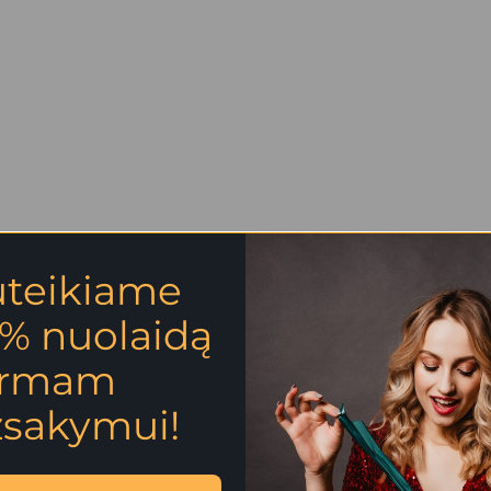
uteikiame
S MIEGAS”
% nuolaidą
irmam
žsakymui!
anų rinkinys sukurtas tam, kad primintų apie meilę sau ir artumą su m