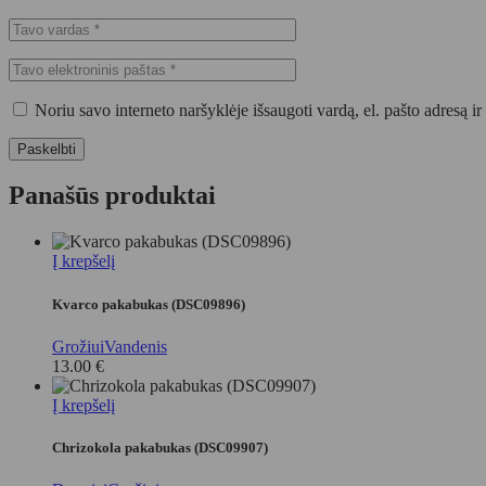
Noriu savo interneto naršyklėje išsaugoti vardą, el. pašto adresą ir 
Paskelbti
Panašūs produktai
Į krepšelį
Kvarco pakabukas (DSC09896)
Grožiui
Vandenis
13.00
€
Į krepšelį
Chrizokola pakabukas (DSC09907)