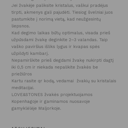
Jei žvakėje paliksite kristalus, vaškui pradėjus
tirpti, akmenys gali pajudėti. Tiesiog švelniai juos
pastumkite į norimą vietą, kad neužgesintų
liepsnos.
Kad degimo laikas būtų optimalus, visada prieš
užpūsdami žvakę deginkite 2–3 valandas. Taip
vaško paviršius išliks lygus ir kvapas spės
užpildyti kambarį.
Nepamirškite prieš degdami žvakę nukirpti dagtį
iki 0,5 cm ir niekada nepalikite žvakės be
priežiūros
Kartu rasite qr kodą, vedamai žvakių su kristalais
meditacijai.
LOVE&STONES žvakės projektuojamos
Kopenhagoje ir gaminamos nuosavoje
gamyklėlėje Maljorkoje.