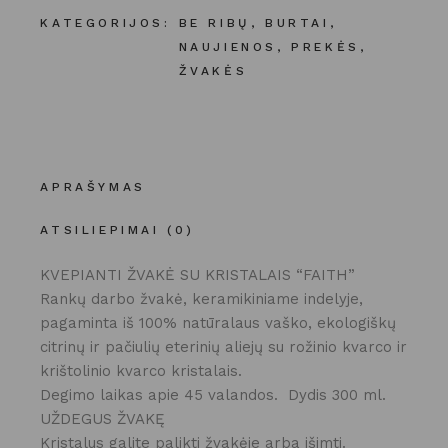
KATEGORIJOS:
BE RIBŲ
,
BURTAI
,
NAUJIENOS
,
PREKĖS
,
ŽVAKĖS
APRAŠYMAS
ATSILIEPIMAI (0)
KVEPIANTI ŽVAKĖ SU KRISTALAIS “FAITH”
Rankų darbo žvakė, keramikiniame indelyje,
pagaminta iš 100% natūralaus vaško, ekologiškų
citrinų ir pačiulių eterinių aliejų su rožinio kvarco ir
krištolinio kvarco kristalais.
Degimo laikas apie 45 valandos. Dydis 300 ml.
UŽDEGUS ŽVAKĘ
Kristalus galite palikti žvakėje arba išimti.