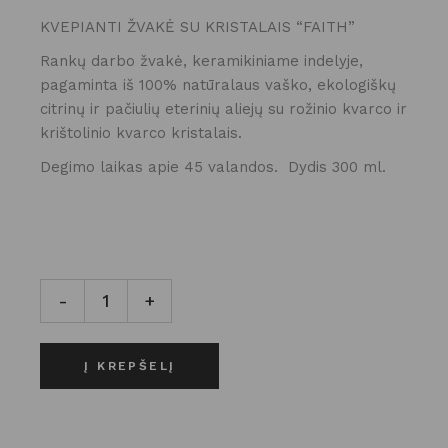
PRICE
PRICE
WAS:
IS:
KVEPIANTI ŽVAKĖ SU KRISTALAIS “FAITH”
59.95 €.
40.00 €.
Rankų darbo žvakė, keramikiniame indelyje,
pagaminta iš 100% natūralaus vaško, ekologiškų
citrinų ir pačiulių eterinių aliejų su rožinio kvarco ir
krištolinio kvarco kristalais.
Degimo laikas apie 45 valandos. Dydis 300 ml.
KVEPIANTI ŽVAKĖ SU KRISTALAIS “FAITH” kiekis
-
+
Į KREPŠELĮ