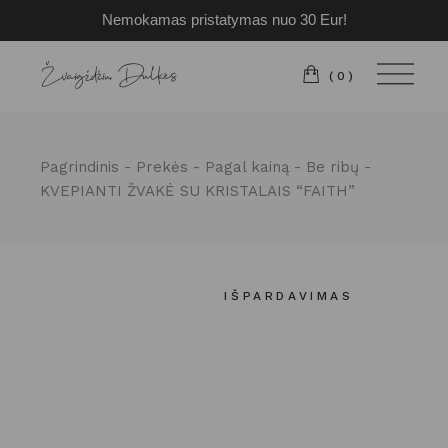
Nemokamas pristatymas nuo 30 Eur!
Pereiti
prie
turinio
(0)
Pagrindinis
Prekės
Pagal kainą
Be ribų
KVEPIANTI ŽVAKĖ SU KRISTALAIS “FAITH”
IŠPARDAVIMAS