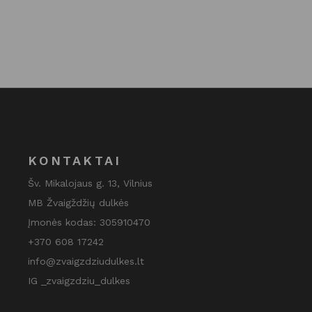
29.95 €.
20.00 €.
KONTAKTAI
Šv. Mikalojaus g. 13, Vilnius
MB Žvaigždžių dulkės
Įmonės kodas: 305910470
+370 608 17242
info@zvaigzdziudulkes.lt
IG _zvaigzdziu_dulkes