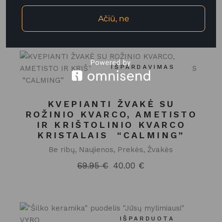
PRODUKTAI
Ačiū, ne
IŠPARDAVIMAS
KVEPIANTI ŽVAKĖ SU
ROŽINIO KVARCO, AMETISTO
IR KRIŠTOLINIO KVARCO
KRISTALAIS “CALMING”
Be ribų
Naujienos
Prekės
Žvakės
69.95
€
40.00
€
Original
Current
price
price
was:
is:
69.95 €.
40.00 €.
IŠPARDUOTA