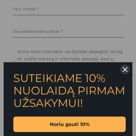
Noriu savo interneto naršyklėje išsaugoti vardą,
el. pašto adresą ir interneto puslapį, kad jų
nebereiktų įvesti iš naujo, kai kitą kartą vėl
norėsiu parašyti komentarą.
SUTEIKIAME 10%
NUOLAIDĄ PIRMAM
PASKELBTI
UŽSAKYMUI!
Noriu gauti 10%
PANAŠŪS