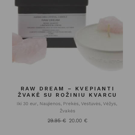
RAW DREAM – KVEPIANTI
ŽVAKĖ SU ROŽINIU KVARCU
Iki 30 eur
Naujienos
Prekės
Vestuvės
Vėžys
Žvakės
29.95
€
20.00
€
Original
Current
price
price
was:
is: