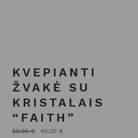
KVEPIANTI
ŽVAKĖ SU
KRISTALAIS
“FAITH”
59.95
€
40.00
€
ORIGINAL
CURRENT