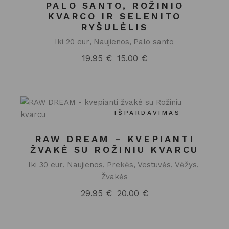
PALO SANTO, ROŽINIO
KVARCO IR SELENITO
RYŠULĖLIS
Iki 20 eur
Naujienos
Palo santo
19.95
€
15.00
€
Original
Current
price
price
was:
is:
19.95 €.
15.00 €.
IŠPARDAVIMAS
RAW DREAM – KVEPIANTI
ŽVAKĖ SU ROŽINIU KVARCU
Iki 30 eur
Naujienos
Prekės
Vestuvės
Vėžys
Žvakės
29.95
€
20.00
€
Original
Current
price
price
was:
is:
29.95 €.
20.00 €.