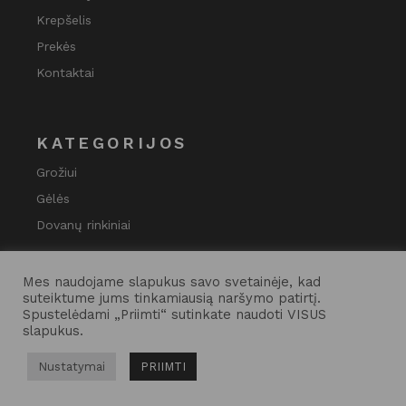
Krepšelis
Prekės
Kontaktai
KATEGORIJOS
Grožiui
Gėlės
Dovanų rinkiniai
Mes naudojame slapukus savo svetainėje, kad
suteiktume jums tinkamiausią naršymo patirtį.
Spustelėdami „Priimti“ sutinkate naudoti VISUS
slapukus.
Nustatymai
PRIIMTI