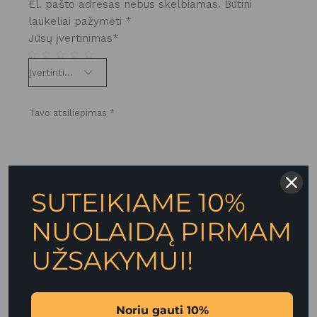
El. pašto adresas nebus skelbiamas.
Būtini
laukeliai pažymėti
*
Jūsų įvertinimas
*
SUTEIKIAME 10%
NUOLAIDĄ PIRMAM
UŽSAKYMUI!
Noriu gauti 10%
Noriu savo interneto naršyklėje išsaugoti vardą,