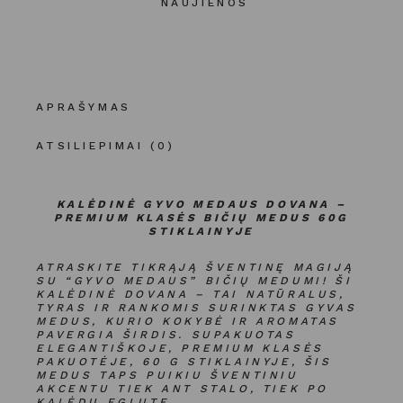
NAUJIENOS
APRAŠYMAS
ATSILIEPIMAI (0)
KALĖDINĖ GYVO MEDAUS DOVANA –
PREMIUM KLASĖS BIČIŲ MEDUS 60G
STIKLAINYJE
ATRASKITE TIKRĄJĄ ŠVENTINĘ MAGIJĄ
SU “GYVO MEDAUS” BIČIŲ MEDUMI! ŠI
KALĖDINĖ DOVANA – TAI NATŪRALUS,
TYRAS IR RANKOMIS SURINKTAS GYVAS
MEDUS, KURIO KOKYBĖ IR AROMATAS
PAVERGIA ŠIRDIS. SUPAKUOTAS
ELEGANTIŠKOJE, PREMIUM KLASĖS
PAKUOTĖJE, 60 G STIKLAINYJE, ŠIS
MEDUS TAPS PUIKIU ŠVENTINIU
AKCENTU TIEK ANT STALO, TIEK PO
KALĖDŲ EGLUTE.