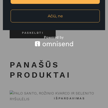
el. pašto adresą ir interneto puslapį, kad jų
nebereiktų įvesti iš naujo, kai kitą kartą vėl
Ačiū, ne
norėsiu parašyti komentarą.
PASKELBTI
PANAŠŪS
PRODUKTAI
IŠPARDAVIMAS