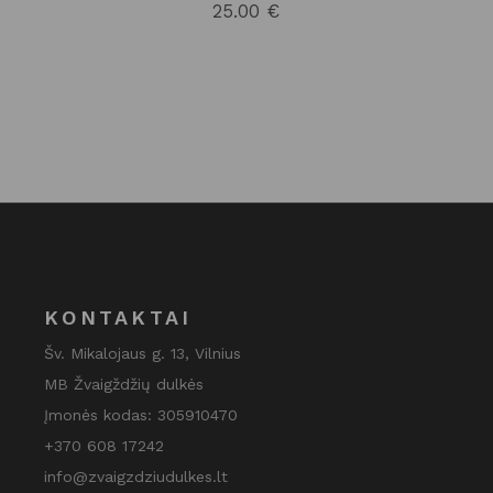
25.00
€
KONTAKTAI
Šv. Mikalojaus g. 13, Vilnius
MB Žvaigždžių dulkės
Įmonės kodas: 305910470
+370 608 17242
info@zvaigzdziudulkes.lt