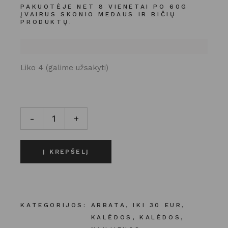
PAKUOTĖJE NET 8 VIENETAI PO 60G
ĮVAIRUS SKONIO MEDAUS IR BIČIŲ
PRODUKTŲ.
Liko 4 (galime užsakyti)
Kalėdinė medaus dovana - Premium klasės pakuotėje k
-
+
Į KREPŠELĮ
KATEGORIJOS:
ARBATA
,
IKI 30 EUR
,
KALĖDOS
,
KALĖDOS
,