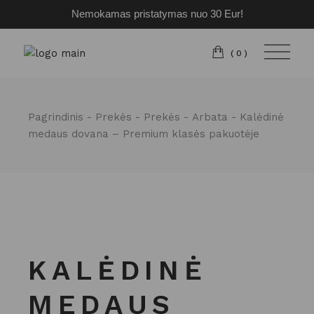
Nemokamas pristatymas nuo 30 Eur!
Pereiti
prie
turinio
(0)
Pagrindinis
Prekės
Prekės
Arbata
Kalėdinė
medaus dovana – Premium klasės pakuotėje
KALĖDINĖ
MEDAUS