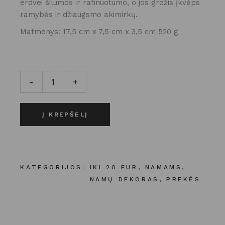
erdvei šilumos ir rafinuotumo, o jos grožis įkvėps
ramybės ir džiaugsmo akimirkų.
Matmenys: 17,5 cm x 7,5 cm x 3,5 cm 520 g
Rankų darbo gipso žvakidės laikiklis - trims ilgoms žva
-
+
Į KREPŠELĮ
KATEGORIJOS:
IKI 20 EUR
,
NAMAMS
,
NAMŲ DEKORAS
,
PREKĖS