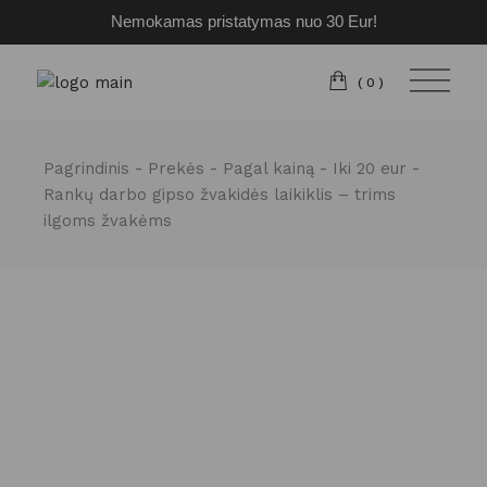
Nemokamas pristatymas nuo 30 Eur!
Pereiti
prie
turinio
(0)
Pagrindinis
Prekės
Pagal kainą
Iki 20 eur
Rankų darbo gipso žvakidės laikiklis – trims
ilgoms žvakėms