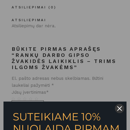
ATSILIEPIMAI (0)
ATSILIEPIMAI
Atsiliepimų dar nėra.
BŪKITE PIRMAS APRAŠĘS
“RANKŲ DARBO GIPSO
ŽVAKIDĖS LAIKIKLIS – TRIMS
ILGOMS ŽVAKĖMS”
El. pašto adresas nebus skelbiamas.
Būtini
laukeliai pažymėti
*
Jūsų įvertinimas
*
SUTEIKIAME 10%
NUOLAIDĄ PIRMAM