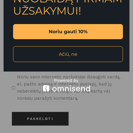
UŽSAKYMUI!
Noriu gauti 10%
Ačiū, ne
Noriu savo interneto naršyklėje išsaugoti vardą,
el. pašto adresą ir interneto puslapį, kad jų
nebereiktų įvesti iš naujo, kai kitą kartą vėl
norėsiu parašyti komentarą.
PASKELBTI