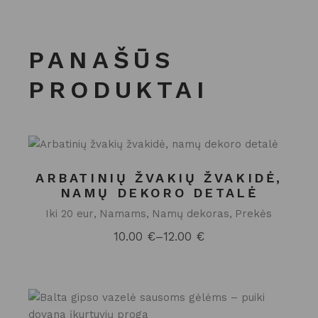
PANAŠŪS
PRODUKTAI
ARBATINIŲ ŽVAKIŲ ŽVAKIDĖ,
NAMŲ DEKORO DETALĖ
Iki 20 eur
Namams
Namų dekoras
Prekės
10.00
€
–
12.00
€
Price
range:
10.00 €
through
12.00 €