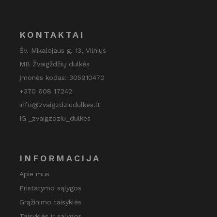
KONTAKTAI
Šv. Mikalojaus g. 13, Vilnius
MB Žvaigždžių dulkės
Įmonės kodas: 305910470
+370 608 17242
info@zvaigzdziudulkes.lt
IG _zvaigzdziu_dulkes
INFORMACIJA
Apie mus
Pristatymo sąlygos
Grąžinimo taisyklės
Taisyklės ir sąlygos