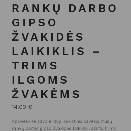
RANKŲ DARBO
GIPSO
ŽVAKIDĖS
LAIKIKLIS –
TRIMS
ILGOMS
ŽVAKĖMS
14.00
€
Apšvieskite savo erdvę išskirtiniu žavesiu mūsų
rankų darbo gipso žvakidės laikikliu, skirtu trims