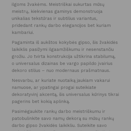
ilgoms žvakėms. Meistriškai sukurtas mūsų
meistrų, kiekvienas gaminys demonstruoja
unikalias tekstūras ir subtilius variantus,
pridedant rankų darbo elegancijos bet kuriam
kambariui.
Pagaminta iš aukštos kokybės gipso, šis žvakidės
laikiklis pasižymi ilgaamžiškumu ir nesenstančiu
grožiu. Jo tvirta konstrukcija užtikrina stabilumą,
o universalus dizainas be vargo papildo įvairius
dekoro stilius – nuo ​​modernaus prašmatnaus.
Nesvarbu, ar kuriate nuotaiką jaukiam vakarui
namuose, ar ypatingai progai suteikiate
dekoratyvinį akcentą, šis universalus kūrinys tikrai
pagerins bet kokią aplinką.
Pasimėgaukite rankų darbo meistriškumu ir
patobulinkite savo namų dekorą su mūsų rankų
darbo gipso žvakidės laikikliu. Suteikite savo