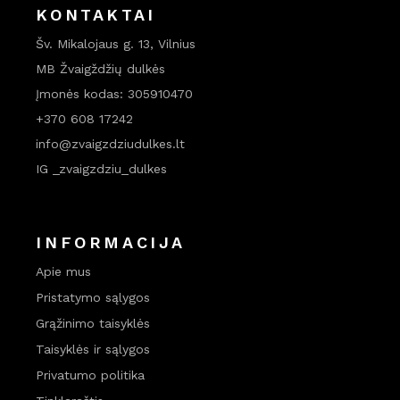
KONTAKTAI
Šv. Mikalojaus g. 13, Vilnius
MB Žvaigždžių dulkės
Įmonės kodas: 305910470
+370 608 17242
info@zvaigzdziudulkes.lt
IG _zvaigzdziu_dulkes
INFORMACIJA
Apie mus
Pristatymo sąlygos
Grąžinimo taisyklės
Taisyklės ir sąlygos
Privatumo politika