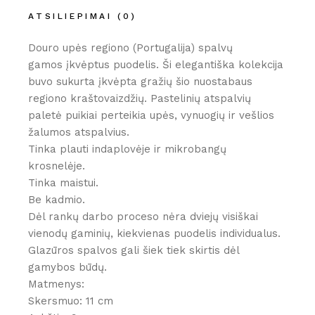
ATSILIEPIMAI (0)
Douro upės regiono (Portugalija) spalvų
gamos įkvėptus puodelis. Ši elegantiška kolekcija
buvo sukurta įkvėpta gražių šio nuostabaus
regiono kraštovaizdžių. Pastelinių atspalvių
paletė puikiai perteikia upės, vynuogių ir vešlios
žalumos atspalvius.
Tinka plauti indaplovėje ir mikrobangų
krosnelėje.
Tinka maistui.
Be kadmio.
Dėl rankų darbo proceso nėra dviejų visiškai
vienodų gaminių, kiekvienas puodelis individualus.
Glazūros spalvos gali šiek tiek skirtis dėl
gamybos būdų.
Matmenys:
Skersmuo: 11 cm