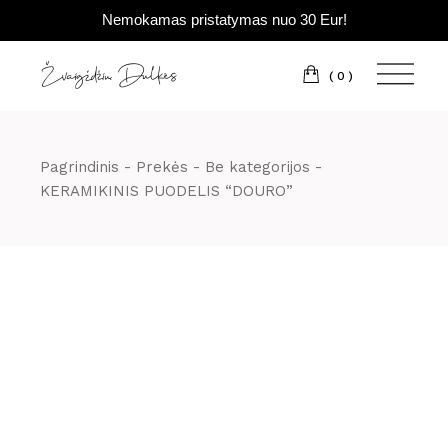
Nemokamas pristatymas nuo 30 Eur!
Pereiti
prie
turinio
(0)
Pagrindinis
Prekės
Be kategorijos
KERAMIKINIS PUODELIS “DOURO”