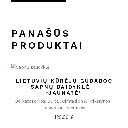
PANAŠŪS
PRODUKTAI
LIETUVIŲ KŪRĖJŲ GUDABOO
SAPNŲ BAIDYKLĖ –
“JAUNATĖ”
Be kategorijos
Burtai
Gimtadienis
Krikštynos
Laikas sau
Vestuvės
120.00
€