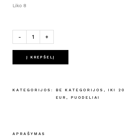
Liko 8
KERAMIKINIS PUODELIS "DOURO" kiekis
-
+
Į KREPŠELĮ
KATEGORIJOS:
BE KATEGORIJOS
,
IKI 20
EUR
,
PUODELIAI
APRAŠYMAS