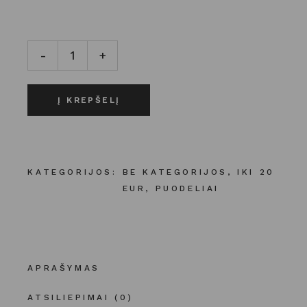
KERAMIKINIS PUODELIS "PARTY BALL MUG" kiekis
-
+
Į KREPŠELĮ
KATEGORIJOS:
BE KATEGORIJOS
,
IKI 20
EUR
,
PUODELIAI
APRAŠYMAS
ATSILIEPIMAI (0)