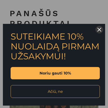
PANAŠŪS
PRODUKTAI
SUTEIKIAME 10%
NUOLAIDĄ PIRMAM
UŽSAKYMUI!
Noriu gauti 10%
Ačiū, ne