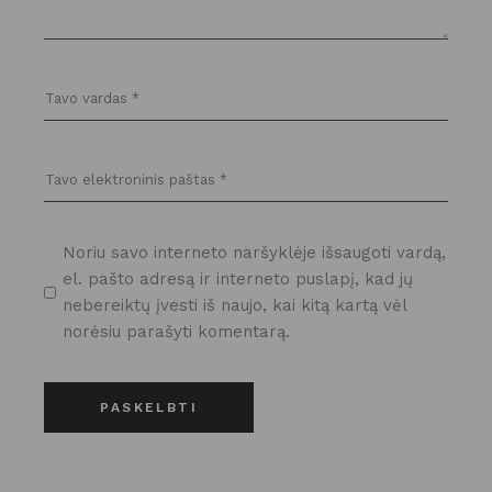
Noriu savo interneto naršyklėje išsaugoti vardą,
el. pašto adresą ir interneto puslapį, kad jų
nebereiktų įvesti iš naujo, kai kitą kartą vėl
norėsiu parašyti komentarą.
PASKELBTI