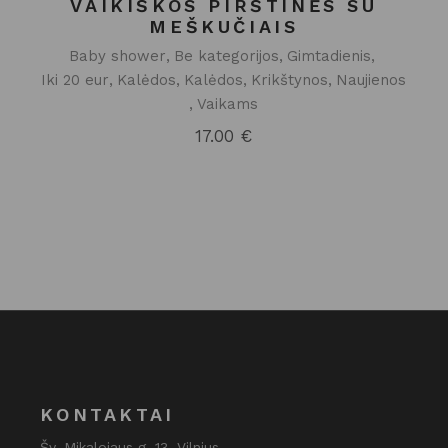
VAIKIŠKOS PIRŠTINĖS SU
MEŠKUČIAIS
Baby shower
Be kategorijos
Gimtadienis
Iki 20 eur
Kalėdos
Kalėdos
Krikštynos
Naujienos
Vaikams
17.00
€
KONTAKTAI
Šv. Mikalojaus g. 13, Vilnius