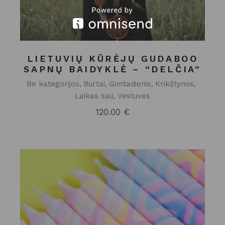
LIETUVIŲ KŪRĖJŲ GUDABOO
SAPNŲ BAIDYKLĖ – “DELČIA”
Be kategorijos
Burtai
Gimtadienis
Krikštynos
Laikas sau
Vestuvės
120.00
€