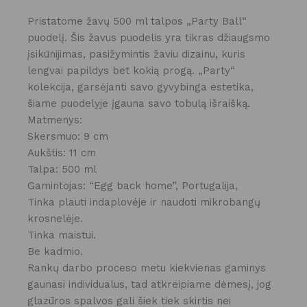
Pristatome žavų 500 ml talpos „Party Ball“
puodelį. Šis žavus puodelis yra tikras džiaugsmo
įsikūnijimas, pasižymintis žaviu dizainu, kuris
lengvai papildys bet kokią progą. „Party“
kolekcija, garsėjanti savo gyvybinga estetika,
šiame puodelyje įgauna savo tobulą išraišką.
Matmenys:
Skersmuo: 9 cm
Aukštis: 11 cm
Talpa: 500 ml
Gamintojas: “Egg back home”, Portugalija,
Tinka plauti indaplovėje ir naudoti mikrobangų
krosnelėje.
Tinka maistui.
Be kadmio.
Rankų darbo proceso metu kiekvienas gaminys
gaunasi individualus, tad atkreipiame dėmesį, jog
glazūros spalvos gali šiek tiek skirtis nei