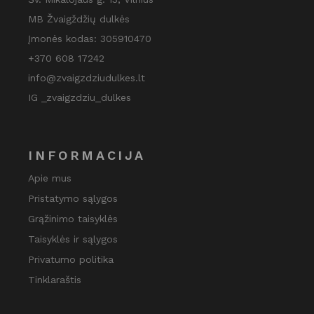
MB Žvaigždžių dulkės
Įmonės kodas: 305910470
+370 608 17242
info@zvaigzdziudulkes.lt
IG _zvaigzdziu_dulkes
INFORMACIJA
Apie mus
Pristatymo sąlygos
Grąžinimo taisyklės
Taisyklės ir sąlygos
Privatumo politika
Tinklaraštis