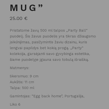
MUG”
25.00
€
Pristatome žavų 500 ml talpos „Party Ball“
puodelį. Šis žavus puodelis yra tikras džiaugsmo
įsikūnijimas, pasižymintis žaviu dizainu, kuris
lengvai papildys bet kokią progą. „Party“
kolekcija, garsėjanti savo gyvybinga estetika,
šiame puodelyje įgauna savo tobulą išraišką.
Matmenys:
Skersmuo: 9 cm
Aukštis: 11 cm
Talpa: 500 ml
Gamintojas: “Egg back home”, Portugalija,
Liko 6