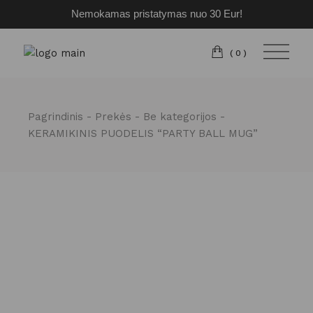
Nemokamas pristatymas nuo 30 Eur!
Pereiti
prie
turinio
(0)
Pagrindinis
Prekės
Be kategorijos
KERAMIKINIS PUODELIS “PARTY BALL MUG”