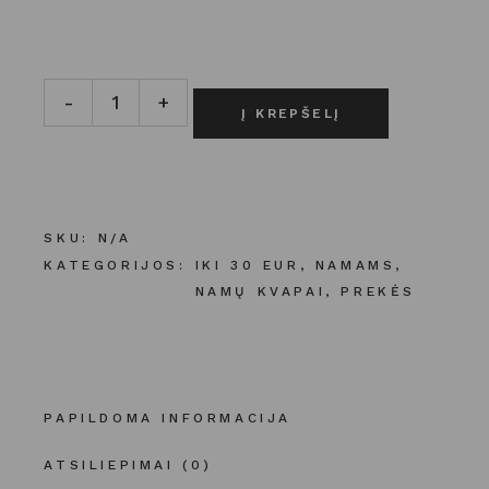
Elegantiškas namų kvapas stikliniame butelyje su pagal
-
+
Į KREPŠELĮ
SKU:
N/A
KATEGORIJOS:
IKI 30 EUR
,
NAMAMS
,
NAMŲ KVAPAI
,
PREKĖS
PAPILDOMA INFORMACIJA
ATSILIEPIMAI (0)