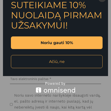
SUTEIKIAME 10%
NUOLAIDĄ PIRMAM
UŽSAKYMUI!
Noriu gauti 10%
Ačiū, ne
Noriu savo interneto naršyklėje išsaugoti vardą,
el. pašto adresą ir interneto puslapį, kad jų
nebereiktų įvesti iš naujo, kai kitą kartą vėl