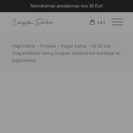
Nemokamas pristatymas nuo 30 Eur!
Pereiti
prie
turinio
(0)
Pagrindinis
Prekės
Pagal kainą
Iki 30 eur
Elegantiškas namų kvapas stikliniame butelyje su
pagaliukais