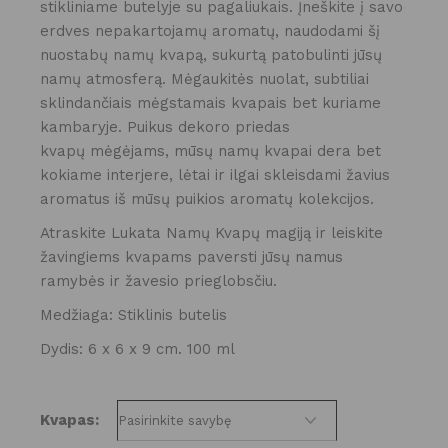
stikliniame butelyje su pagaliukais. Įneškite į savo
erdves nepakartojamų aromatų, naudodami šį
nuostabų namų kvapą, sukurtą patobulinti jūsų
namų atmosferą. Mėgaukitės nuolat, subtiliai
sklindančiais mėgstamais kvapais bet kuriame
kambaryje. Puikus dekoro priedas
kvapų mėgėjams, mūsų namų kvapai dera bet
kokiame interjere, lėtai ir ilgai skleisdami žavius ​​
aromatus iš mūsų puikios aromatų kolekcijos.
Atraskite Lukata Namų Kvapų magiją ir leiskite
žavingiems kvapams paversti jūsų namus
ramybės ir žavesio prieglobsčiu.
Medžiaga: Stiklinis butelis
Dydis: 6 x 6 x 9 cm. 100 ml
Kvapas