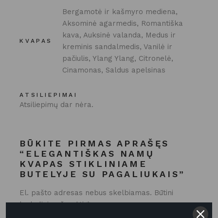
Bergamotė ir kašmyro mediena,
Aksominė agarmedis, Romantiška
kava, Auksinė valanda, Medus ir
KVAPAS
kreminis sandalmedis, Vanilė ir
pačiulis, Ylang Ylang, Citronelė,
Cinamonas, Saldus apelsinas
ATSILIEPIMAI
Atsiliepimų dar nėra.
BŪKITE PIRMAS APRAŠĘS
“ELEGANTIŠKAS NAMŲ
KVAPAS STIKLINIAME
BUTELYJE SU PAGALIUKAIS”
El. pašto adresas nebus skelbiamas.
Būtini
laukeliai pažymėti
*
Jūsų įvertinimas
*