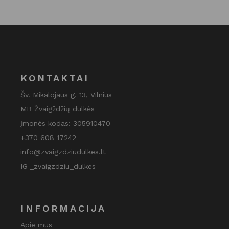
KONTAKTAI
Šv. Mikalojaus g. 13, Vilnius
MB Žvaigždžių dulkės
Įmonės kodas: 305910470
+370 608 17242
info@zvaigzdziudulkes.lt
IG _zvaigzdziu_dulkes
INFORMACIJA
Apie mus