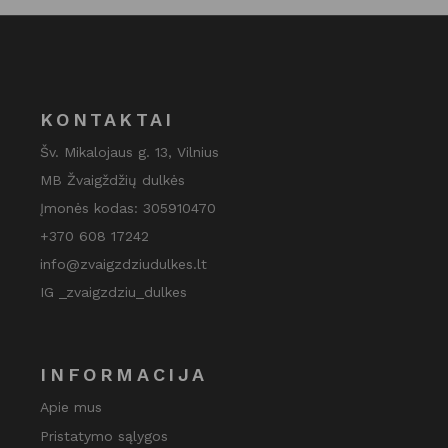
KONTAKTAI
Šv. Mikalojaus g. 13, Vilnius
MB Žvaigždžių dulkės
Įmonės kodas: 305910470
+370 608 17242
info@zvaigzdziudulkes.lt
IG _zvaigzdziu_dulkes
INFORMACIJA
Apie mus
Pristatymo sąlygos