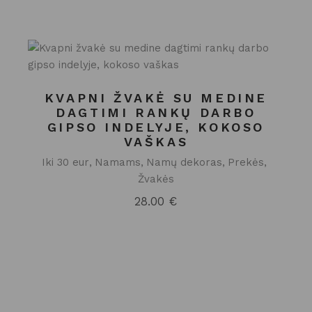
price
price
was:
is:
29.95 €.
20.00 €.
KVAPNI ŽVAKĖ SU MEDINE
DAGTIMI RANKŲ DARBO
GIPSO INDELYJE, KOKOSO
VAŠKAS
Iki 30 eur
Namams
Namų dekoras
Prekės
Žvakės
28.00
€