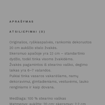
APRAŠYMAS
ATSILIEPIMAI (0)
Originalios, ryškiaspalvės, rankomis dekoruotos
20 cm aukščio stalo žvakės.
Skersmuo apačioje yra 2,1 cm – standartinio
dydžio, todėl tinka visoms žvakidėms.
Žvakės pagamintos iš stearino vaško, degimo
laikas yra 6–7 valandos.
Puikiai tinka vasaros vakarėliams, namų
dekoravimui, gimtadieniams, vestuvėms, lauko
renginiams ir kaip dovana.
Medžiaga: 100 % stearino vaškas
Matmenys: aukštis: 20 cm; skersmuo: 2,2 cm