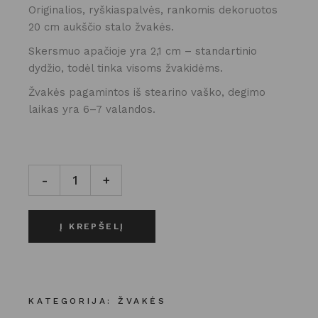
Originalios, ryškiaspalvės, rankomis dekoruotos
20 cm aukščio stalo žvakės.
Skersmuo apačioje yra 2,1 cm – standartinio
dydžio, todėl tinka visoms žvakidėms.
Žvakės pagamintos iš stearino vaško, degimo
laikas yra 6–7 valandos.
Žvakės | 3 vnt. | Summer blue kiekis
-
+
Į KREPŠELĮ
KATEGORIJA:
ŽVAKĖS