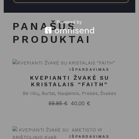
PANAŠŪS
PRODUKTAI
IŠPARDAVIMAS
KVEPIANTI ŽVAKĖ SU
KRISTALAIS “FAITH”
Be ribų
Burtai
Naujienos
Prekės
Žvakės
59.95
€
40.00
€
Original
Current
price
price
was:
is:
59.95 €.
40.00 €.
IŠPARDAVIMAS