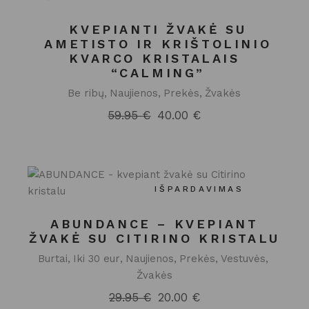
KVEPIANTI ŽVAKĖ SU
AMETISTO IR KRIŠTOLINIO
KVARCO KRISTALAIS
“CALMING”
Be ribų
Naujienos
Prekės
Žvakės
59.95
€
40.00
€
Original
Current
price
price
was:
is:
59.95 €.
40.00 €.
IŠPARDAVIMAS
ABUNDANCE – KVEPIANT
ŽVAKĖ SU CITIRINO KRISTALU
Burtai
Iki 30 eur
Naujienos
Prekės
Vestuvės
Žvakės
29.95
€
20.00
€
Original
Current