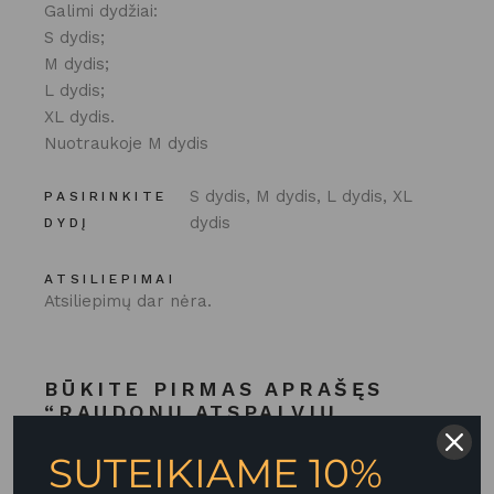
Galimi dydžiai:
S dydis;
M dydis;
L dydis;
XL dydis.
Nuotraukoje M dydis
S dydis, M dydis, L dydis, XL
PASIRINKITE
dydis
DYDĮ
ATSILIEPIMAI
Atsiliepimų dar nėra.
BŪKITE PIRMAS APRAŠĘS
“RAUDONŲ ATSPALVIŲ
PUOKŠTĖ „RUBY“”
SUTEIKIAME 10%
El. pašto adresas nebus skelbiamas.
Būtini