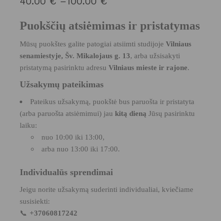
40.00
€
–
100.00
€
PRICE
RANGE:
40.00 €
Puokščių atsiėmimas ir pristatymas
THROUGH
100.00 €
Mūsų puokštes galite patogiai atsiimti studijoje
Vilniaus
senamiestyje, Šv. Mikalojaus g. 13
, arba užsisakyti
pristatymą pasirinktu adresu
Vilniaus mieste ir rajone
.
Užsakymų pateikimas
Pateikus užsakymą
, puokštė bus paruošta ir pristatyta
(arba paruošta atsiėmimui) jau
kitą dieną
Jūsų pasirinktu
laiku:
nuo 10:00 iki 13:00,
arba nuo 13:00 iki 17:00.
Individualūs sprendimai
Jeigu norite užsakymą suderinti individualiai, kviečiame
susisiekti:
📞
+37060817242