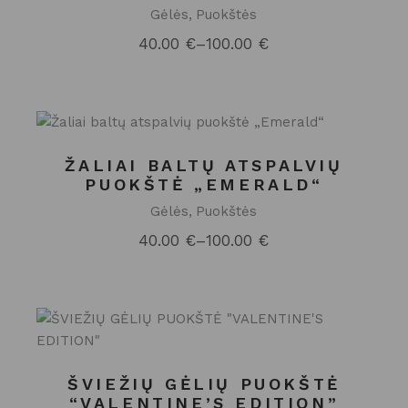
Gėlės
Puokštės
40.00
€
–
100.00
€
Price
range:
40.00 €
through
100.00 €
ŽALIAI BALTŲ ATSPALVIŲ
PUOKŠTĖ „EMERALD“
Gėlės
Puokštės
40.00
€
–
100.00
€
Price
range:
40.00 €
through
100.00 €
ŠVIEŽIŲ GĖLIŲ PUOKŠTĖ
“VALENTINE’S EDITION”