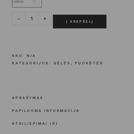
Raudonų atspalvių puokštė „Ruby“ kiekis
-
+
Į KREPŠELĮ
SKU:
N/A
KATEGORIJOS:
GĖLĖS
,
PUOKŠTĖS
APRAŠYMAS
PAPILDOMA INFORMACIJA
ATSILIEPIMAI (0)