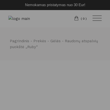
Nemokamas pristatymas nuo 30 Eur!
Pereiti
prie
turinio
(0)
Pagrindinis
Prekės
Gėlės
Raudonų atspalvių
puokštė „Ruby“