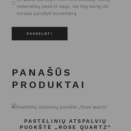
nebereiktų įvesti iš naujo, kai kitą kartą vėl
norėsiu parašyti komentarą.
PASKELBTI
PANAŠŪS
PRODUKTAI
PASTELINIŲ ATSPALVIŲ
PUOKŠTĖ „ROSE QUARTZ“