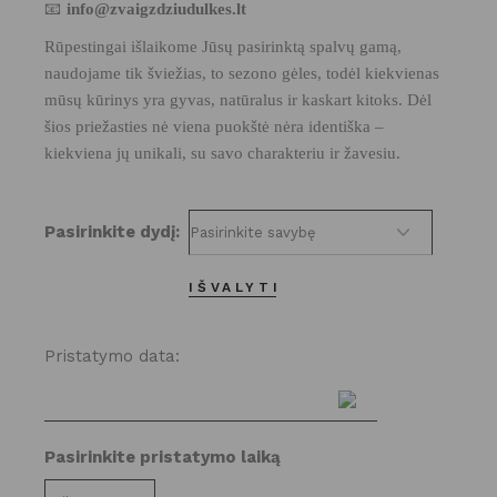
📧
info@zvaigzdziudulkes.lt
Rūpestingai išlaikome Jūsų pasirinktą spalvų gamą,
naudojame tik šviežias, to sezono gėles, todėl kiekvienas
mūsų kūrinys yra gyvas, natūralus ir kaskart kitoks. Dėl
šios priežasties nė viena puokštė nėra identiška –
kiekviena jų unikali, su savo charakteriu ir žavesiu.
Pasirinkite dydį
IŠVALYTI
Pristatymo data:
Pasirinkite pristatymo laiką