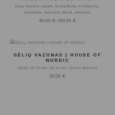
Baby shower
Gėlės
Gimtadienis
Krikštynos
Puokštės
Valentino diena
Vestuvės
40.00
€
–
100.00
€
Price
range:
40.00 €
through
100.00 €
GĖLIŲ VAZONAS | HOUSE OF
NORDIC
Gėlės
Iki 20 eur
Iki 30 eur
Namų dekoras
20.00
€