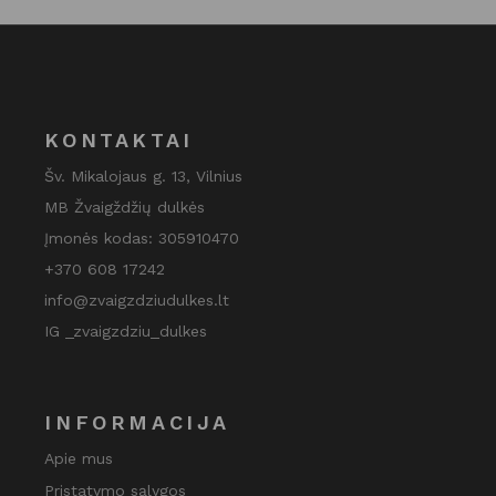
KONTAKTAI
Šv. Mikalojaus g. 13, Vilnius
MB Žvaigždžių dulkės
Įmonės kodas: 305910470
+370 608 17242
info@zvaigzdziudulkes.lt
IG _zvaigzdziu_dulkes
INFORMACIJA
Apie mus
Pristatymo sąlygos