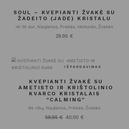
SOUL – KVEPIANTI ŽVAKĖ SU
ŽADEITO (JADE) KRISTALU
Iki 30 eur
Naujienos
Prekės
Vestuvės
Žvakės
29.95
€
IŠPARDAVIMAS
KVEPIANTI ŽVAKĖ SU
AMETISTO IR KRIŠTOLINIO
KVARCO KRISTALAIS
“CALMING”
Be ribų
Naujienos
Prekės
Žvakės
59.95
€
40.00
€
Original
Current
price
price
was:
is: