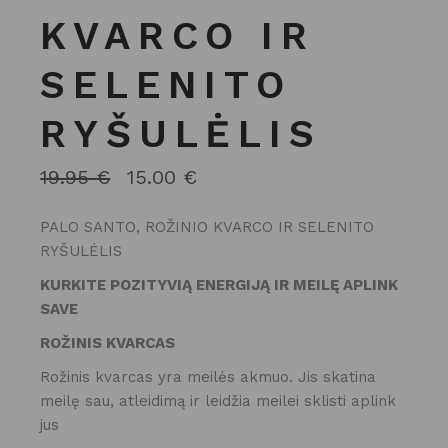
KVARCO IR
SELENITO
RYŠULĖLIS
19.95
€
15.00
€
ORIGINAL
CURRENT
PRICE
PRICE
WAS:
IS:
PALO SANTO, ROŽINIO KVARCO IR SELENITO
19.95 €.
15.00 €.
RYŠULĖLIS
KURKITE POZITYVIĄ ENERGIJĄ IR MEILĘ APLINK
SAVE
ROŽINIS KVARCAS
Rožinis kvarcas yra meilės akmuo. Jis skatina
meilę sau, atleidimą ir leidžia meilei sklisti aplink
jus