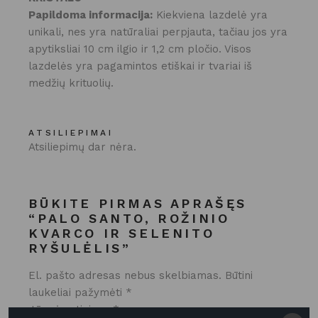
Papildoma informacija:
Kiekviena lazdelė yra
unikali, nes yra natūraliai perpjauta, tačiau jos yra
apytiksliai 10 cm ilgio ir 1,2 cm pločio. Visos
lazdelės yra pagamintos etiškai ir tvariai iš
medžių krituolių.
ATSILIEPIMAI
Atsiliepimų dar nėra.
BŪKITE PIRMAS APRAŠĘS
“PALO SANTO, ROŽINIO
KVARCO IR SELENITO
RYŠULĖLIS”
El. pašto adresas nebus skelbiamas.
Būtini
laukeliai pažymėti
*
Jūsų įvertinimas
*