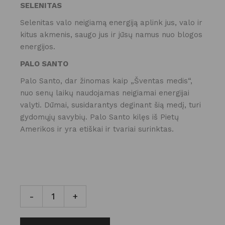
SELENITAS
Selenitas valo neigiamą energiją aplink jus, valo ir
kitus akmenis, saugo jus ir jūsų namus nuo blogos
energijos.
PALO SANTO
Palo Santo, dar žinomas kaip „Šventas medis“,
nuo senų laikų naudojamas neigiamai energijai
valyti. Dūmai, susidarantys deginant šią medį, turi
gydomųjų savybių. Palo Santo kilęs iš Pietų
Amerikos ir yra etiškai ir tvariai surinktas.
PALO SANTO, ROŽINIO KVARCO IR SELENITO RYŠULĖLIS
-
+