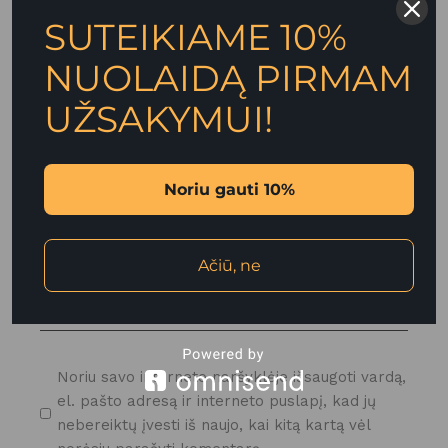
SUTEIKIAME 10%
NUOLAIDĄ PIRMAM
UŽSAKYMUI!
Noriu gauti 10%
Ačiū, ne
Noriu savo interneto naršyklėje išsaugoti vardą,
el. pašto adresą ir interneto puslapį, kad jų
nebereiktų įvesti iš naujo, kai kitą kartą vėl