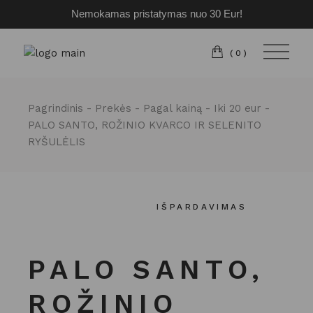
Nemokamas pristatymas nuo 30 Eur!
Pereiti
prie
turinio
(0)
Pagrindinis
Prekės
Pagal kainą
Iki 20 eur
PALO SANTO, ROŽINIO KVARCO IR SELENITO
RYŠULĖLIS
IŠPARDAVIMAS
PALO SANTO,
ROŽINIO