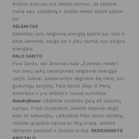
Rožinis kvarcas yra meilės akmuo. Jis skatina
meilę sau, atleidimą ir leidžia meilei sklisti aplink
jus
SELENITAS
Selenitas valo neigiamą energiją aplink jus, valo ir
kitus akmenis, saugo jus ir jūsų namus nuo blogos
energijos.
PALO SANTO
Palo Santo, dar žinomas kaip „Šventas medis“,
nuo senų laikų naudojamas neigiamai energijai
valyti. Dūmai, susidarantys deginant šią medį, turi
gydomųjų savybių. Palo Santo kilęs iš Pietų
Amerikos ir yra etiškai ir tvariai surinktas.
Naudojimas:
Uždekite lazdelės galą 45 laipsnių
kampu. Prieš užpūsdami, leiskite liepsnai degti
apie 30 sekundžių. Laikydami Palo Santo lazdelę,
neškite ją aplink namus ar kitą erdvę, leiskite
dūmams pasklisti ir išvalyti erdvę.
NEDEGINKITE
KRISTALO