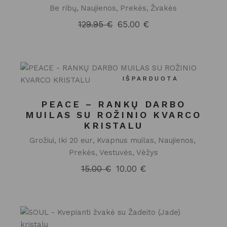
Be ribų
Naujienos
Prekės
Žvakės
129.95
€
65.00
€
Original
Current
price
price
was:
is:
129.95 €.
65.00 €.
IŠPARDUOTA
PEACE – RANKŲ DARBO
MUILAS SU ROŽINIO KVARCO
KRISTALU
Grožiui
Iki 20 eur
Kvapnus muilas
Naujienos
Prekės
Vestuvės
Vėžys
15.00
€
10.00
€
Original
Current
price
price
was:
is:
15.00 €.
10.00 €.