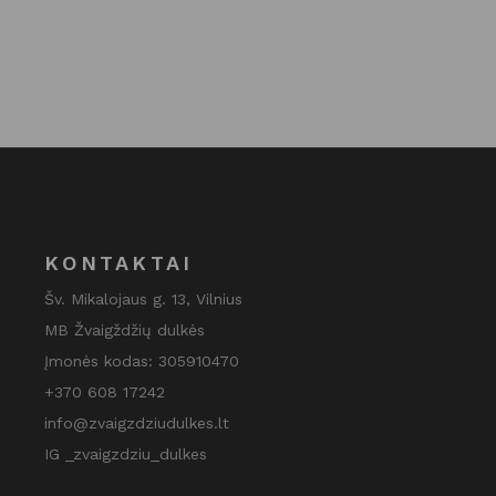
59.95 €.
40.00 €.
KONTAKTAI
Šv. Mikalojaus g. 13, Vilnius
MB Žvaigždžių dulkės
Įmonės kodas: 305910470
+370 608 17242
info@zvaigzdziudulkes.lt
IG _zvaigzdziu_dulkes