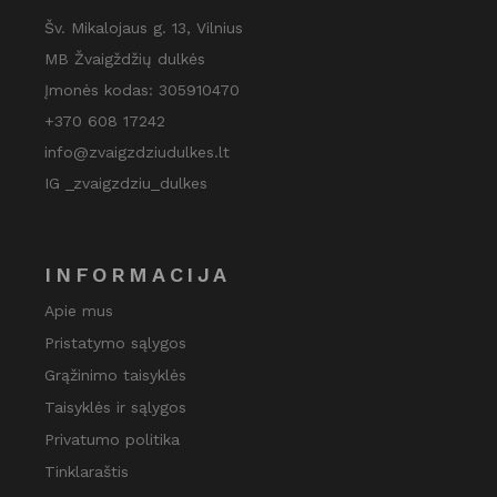
Šv. Mikalojaus g. 13, Vilnius
MB Žvaigždžių dulkės
Įmonės kodas: 305910470
+370 608 17242
info@zvaigzdziudulkes.lt
IG _zvaigzdziu_dulkes
INFORMACIJA
Apie mus
Pristatymo sąlygos
Grąžinimo taisyklės
Taisyklės ir sąlygos
Privatumo politika
Tinklaraštis