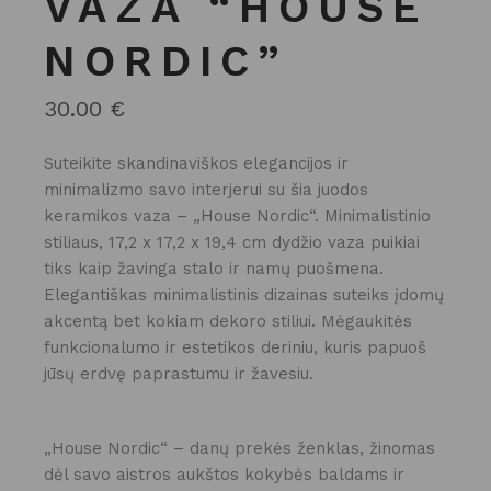
VAZA “HOUSE
NORDIC”
30.00
€
Suteikite skandinaviškos elegancijos ir
minimalizmo savo interjerui su šia juodos
keramikos vaza – „House Nordic“. Minimalistinio
stiliaus, 17,2 x 17,2 x 19,4 cm dydžio vaza puikiai
tiks kaip žavinga stalo ir namų puošmena.
Elegantiškas minimalistinis dizainas suteiks įdomų
akcentą bet kokiam dekoro stiliui. Mėgaukitės
funkcionalumo ir estetikos deriniu, kuris papuoš
jūsų erdvę paprastumu ir žavesiu.
„House Nordic“ – danų prekės ženklas, žinomas
dėl savo aistros aukštos kokybės baldams ir