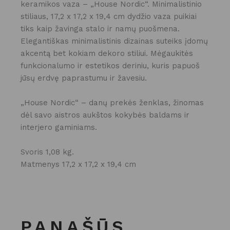
keramikos vaza – „House Nordic“. Minimalistinio
stiliaus, 17,2 x 17,2 x 19,4 cm dydžio vaza puikiai
tiks kaip žavinga stalo ir namų puošmena.
Elegantiškas minimalistinis dizainas suteiks įdomų
akcentą bet kokiam dekoro stiliui. Mėgaukitės
funkcionalumo ir estetikos deriniu, kuris papuoš
jūsų erdvę paprastumu ir žavesiu.
„House Nordic“ – danų prekės ženklas, žinomas
dėl savo aistros aukštos kokybės baldams ir
interjero gaminiams.
Svoris 1,08 kg.
Matmenys 17,2 x 17,2 x 19,4 cm
PANAŠŪS