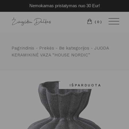
Nemokamas pristatymas nuo 30 Eur!
Pereiti
prie
turinio
(0)
Pagrindinis
Prekės
Be kategorijos
JUODA
KERAMIKINĖ VAZA “HOUSE NORDIC”
IŠPARDUOTA