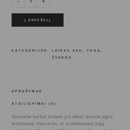
-
+
Į KREPŠELĮ
KATEGORIJOS:
LAIKAS SAU
,
YOGA
,
ŽVAKĖS
APRAŠYMAS
ATSILIEPIMAI (0)
Specialiai kurtos žvakės yra ideali dovana jogos
entuziastui. Nesvarbu, ar praktikuojate jogą,