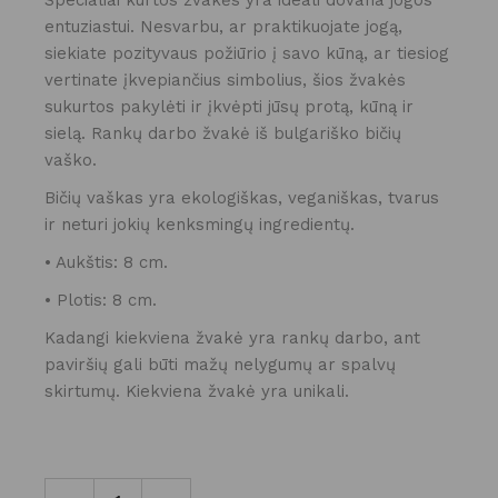
Specialiai kurtos žvakės yra ideali dovana jogos
entuziastui. Nesvarbu, ar praktikuojate jogą,
siekiate pozityvaus požiūrio į savo kūną, ar tiesiog
vertinate įkvepiančius simbolius, šios žvakės
sukurtos pakylėti ir įkvėpti jūsų protą, kūną ir
sielą. Rankų darbo žvakė iš bulgariško bičių
vaško.
Bičių vaškas yra ekologiškas, veganiškas, tvarus
ir neturi jokių kenksmingų ingredientų.
• Aukštis: 8 cm.
• Plotis: 8 cm.
Kadangi kiekviena žvakė yra rankų darbo, ant
paviršių gali būti mažų nelygumų ar spalvų
skirtumų. Kiekviena žvakė yra unikali.
BIČIŲ VAŠKO ŽVAKĖ | LOTUS GIRL kiekis