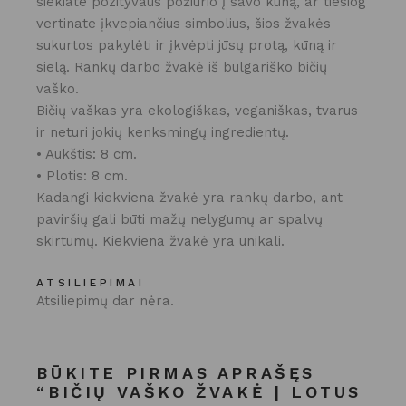
siekiate pozityvaus požiūrio į savo kūną, ar tiesiog
vertinate įkvepiančius simbolius, šios žvakės
sukurtos pakylėti ir įkvėpti jūsų protą, kūną ir
sielą. Rankų darbo žvakė iš bulgariško bičių
vaško.
Bičių vaškas yra ekologiškas, veganiškas, tvarus
ir neturi jokių kenksmingų ingredientų.
• Aukštis: 8 cm.
• Plotis: 8 cm.
Kadangi kiekviena žvakė yra rankų darbo, ant
paviršių gali būti mažų nelygumų ar spalvų
skirtumų. Kiekviena žvakė yra unikali.
ATSILIEPIMAI
Atsiliepimų dar nėra.
BŪKITE PIRMAS APRAŠĘS
“BIČIŲ VAŠKO ŽVAKĖ | LOTUS