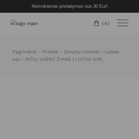
Nemokamas pristatymas nuo 30 Eur!
Pereiti
prie
turinio
(0)
Pagrindinis
Prekės
Dovanų rinkiniai
Laikas
sau
BIČIŲ VAŠKO ŽVAKĖ | LOTUS GIRL