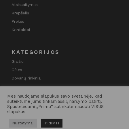
Atsiskaitymas
Krepšelis
Prekės
Kontaktai
KATEGORIJOS
Grožiui
Gėlės
Dovanų rinkiniai
Mes naudojame slapukus savo svetainėje, kad
suteiktume jums tinkamiausią naršymo patirtį.
Spustelėdami „Priimti“ sutinkate naudoti VISUS
slapukus.
Nustatymai
PRIIMTI