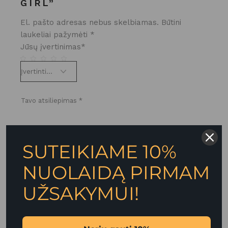
GIRL”
El. pašto adresas nebus skelbiamas.
Būtini
laukeliai pažymėti
*
Jūsų įvertinimas
*
SUTEIKIAME 10%
NUOLAIDĄ PIRMAM
UŽSAKYMUI!