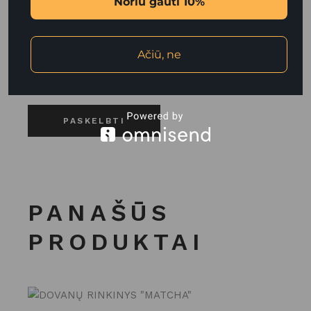
Noriu gauti 10%
Noriu savo interneto naršyklėje išsaugoti vardą,
el. pašto adresą ir interneto puslapį, kad jų
Ačiū, ne
nebereiktų įvesti iš naujo, kai kitą kartą vėl
norėsiu parašyti komentarą.
PASKELBTI
PANAŠŪS
PRODUKTAI