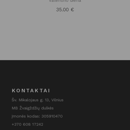
Valentino diena
35.00
€
KONTAKTAI
Šv. Mikalojaus g. 13, Vilnius
MB Žvaigždžių dulkės
Įmonės kodas: 305910470
+370 608 17242