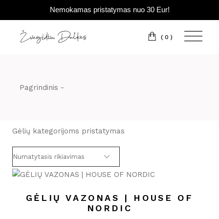
Nemokamas pristatymas nuo 30 Eur!
Pereiti
prie
turinio
(0)
Pagrindinis
Gėlių kategorijoms pristatymas
GĖLIŲ VAZONAS | HOUSE OF
NORDIC