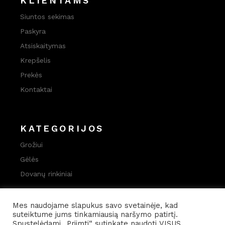
KLIENTAMS
Siuntos sekimas
Paskyra
Atsiskaitymas
Krepšelis
Prekės
Kontaktai
KATEGORIJOS
Grožiui
Gėlės
Dovanų rinkiniai
Mes naudojame slapukus savo svetainėje, kad
suteiktume jums tinkamiausią naršymo patirtį.
Spustelėdami „Priimti“ sutinkate naudoti VISUS