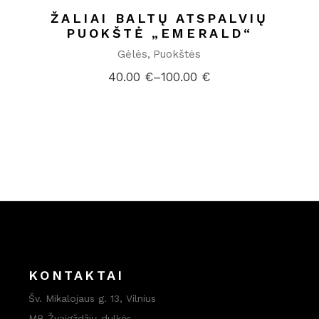
ŽALIAI BALTŲ ATSPALVIŲ
PUOKŠTĖ „EMERALD“
Gėlės
Puokštės
40.00
€
–
100.00
€
Price
range:
40.00 €
through
100.00 €
KONTAKTAI
Šv. Mikalojaus g. 13, Vilnius
MB Žvaigždžių dulkės