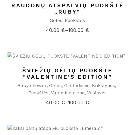
RAUDONŲ ATSPALVIŲ PUOKŠTĖ
„RUBY“
Gėlės
Puokštės
40.00
€
–
100.00
€
Price
range:
40.00 €
through
100.00 €
ŠVIEŽIŲ GĖLIŲ PUOKŠTĖ
“VALENTINE’S EDITION”
Baby shower
Gėlės
Gimtadienis
Krikštynos
Puokštės
Valentino diena
Vestuvės
40.00
€
–
100.00
€
Price
range:
40.00 €
through
100.00 €