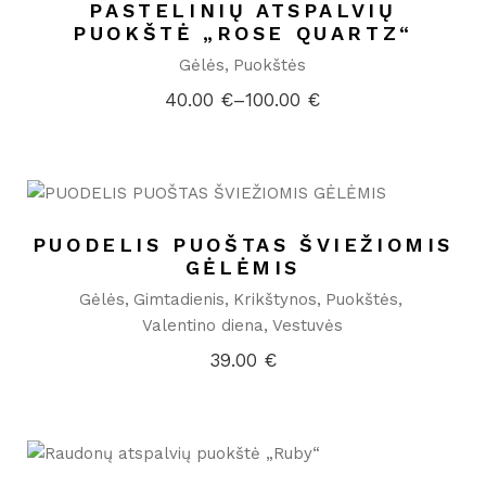
PASTELINIŲ ATSPALVIŲ
PUOKŠTĖ „ROSE QUARTZ“
Gėlės
Puokštės
40.00
€
–
100.00
€
Price
range:
40.00 €
through
100.00 €
PUODELIS PUOŠTAS ŠVIEŽIOMIS
GĖLĖMIS
Gėlės
Gimtadienis
Krikštynos
Puokštės
Valentino diena
Vestuvės
39.00
€