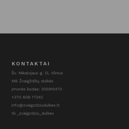
KONTAKTAI
Šv. Mikalojaus g. 13, Vilnius
MB Žvaigždžių dulkės
Įmonės kodas: 305910470
+370 608 17242
info@zvaigzdziudulkes.lt
IG _zvaigzdziu_dulkes