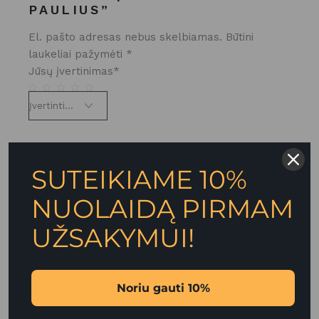
PAULIUS”
El. pašto adresas nebus skelbiamas.
Būtini
laukeliai pažymėti
*
Jūsų įvertinimas
*
SUTEIKIAME 10%
NUOLAIDĄ PIRMAM
UŽSAKYMUI!
Noriu gauti 10%