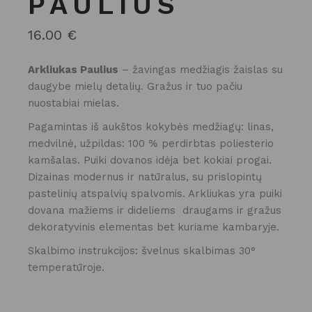
PAULIUS
16.00
€
Arkliukas Paulius
– žavingas medžiagis žaislas su
daugybe mielų detalių. Gražus ir tuo pačiu
nuostabiai mielas.
Pagamintas iš aukštos kokybės medžiagų: linas,
medvilnė, užpildas: 100 % perdirbtas poliesterio
kamšalas. Puiki dovanos idėja bet kokiai progai.
Dizainas modernus ir natūralus, su prislopintų
pastelinių atspalvių spalvomis. Arkliukas yra puiki
dovana mažiems ir dideliems draugams ir gražus
dekoratyvinis elementas bet kuriame kambaryje.
Skalbimo instrukcijos: švelnus skalbimas 30°
temperatūroje.