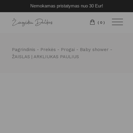
Nemokamas pristatymas nuo 30 Eur!
Pereiti
prie
turinio
(0)
Pagrindinis
Prekės
Progai
Baby shower
ŽAISLAS | ARKLIUKAS PAULIUS