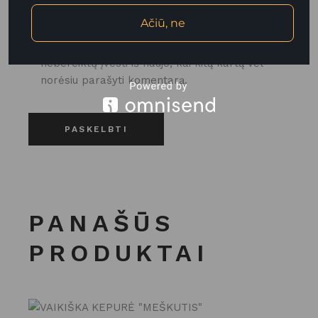
Ačiū, ne
Noriu savo interneto naršyklėje išsaugoti vardą,
el. pašto adresą ir interneto puslapį, kad jų
nebereiktų įvesti iš naujo, kai kitą kartą vėl
norėsiu parašyti komentarą.
PASKELBTI
PANAŠŪS
PRODUKTAI