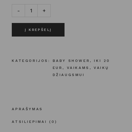
ŽAISLAS | ARKLIUKAS PAULIUS kiekis
-
+
Į KREPŠELĮ
KATEGORIJOS:
BABY SHOWER
,
IKI 20
EUR
,
VAIKAMS
,
VAIKŲ
DŽIAUGSMUI
APRAŠYMAS
ATSILIEPIMAI (0)