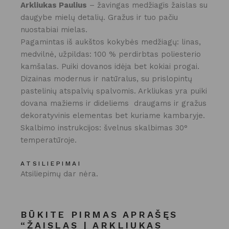
Arkliukas Paulius
– žavingas medžiagis žaislas su
daugybe mielų detalių. Gražus ir tuo pačiu
nuostabiai mielas.
Pagamintas iš aukštos kokybės medžiagų: linas,
medvilnė, užpildas: 100 % perdirbtas poliesterio
kamšalas. Puiki dovanos idėja bet kokiai progai.
Dizainas modernus ir natūralus, su prislopintų
pastelinių atspalvių spalvomis. Arkliukas yra puiki
dovana mažiems ir dideliems draugams ir gražus
dekoratyvinis elementas bet kuriame kambaryje.
Skalbimo instrukcijos: švelnus skalbimas 30°
temperatūroje.
ATSILIEPIMAI
Atsiliepimų dar nėra.
BŪKITE PIRMAS APRAŠĘS
“ŽAISLAS | ARKLIUKAS