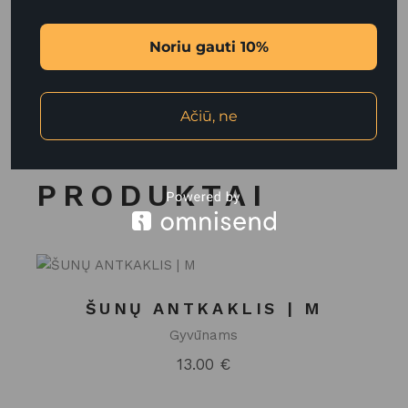
PASKELBTI
Noriu gauti 10%
Ačiū, ne
PANAŠŪS
PRODUKTAI
ŠUNŲ ANTKAKLIS | M
Gyvūnams
13.00
€