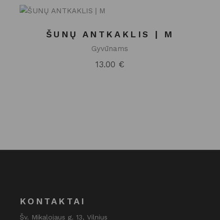
ŠUNŲ ANTKAKLIS | M
Gyvūnams
13.00
€
KONTAKTAI
Šv. Mikalojaus g. 13, Vilnius