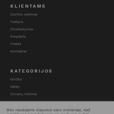
KLIENTAMS
Siuntos sekimas
Paskyra
Atsiskaitymas
Krepšelis
Prekės
Kontaktai
KATEGORIJOS
Grožiui
Gėlės
Dovanų rinkiniai
Mes naudojame slapukus savo svetainėje, kad