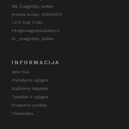
MB Žvaigždžių dulkės
Įmonės kodas: 305910470
+370 608 17242
info@zvaigzdziudulkes.lt
IG _zvaigzdziu_dulkes
INFORMACIJA
Apie mus
Pristatymo sąlygos
Grąžinimo taisyklės
Taisyklės ir sąlygos
Privatumo politika
Tinklaraštis