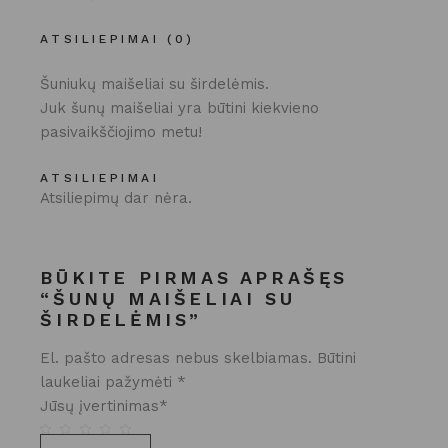
ATSILIEPIMAI (0)
Šuniukų maišeliai su širdelėmis.
Juk šunų maišeliai yra būtini kiekvieno
pasivaikščiojimo metu!
ATSILIEPIMAI
Atsiliepimų dar nėra.
BŪKITE PIRMAS APRAŠĘS
“ŠUNŲ MAIŠELIAI SU
ŠIRDELĖMIS”
El. pašto adresas nebus skelbiamas.
Būtini
laukeliai pažymėti
*
Jūsų įvertinimas
*