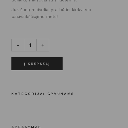
Šuniukų maišeliai su širdelėmis.
Juk šunų maišeliai yra būtini kiekvieno
pasivaikščiojimo metu!
ŠUNŲ MAIŠELIAI SU ŠIRDELĖMIS kiekis
-
+
Į KREPŠELĮ
KATEGORIJA:
GYVŪNAMS
APRAŠYMAS