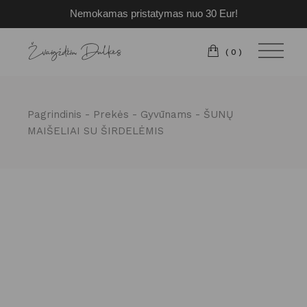
Nemokamas pristatymas nuo 30 Eur!
Pereiti
prie
turinio
(0)
Pagrindinis
Prekės
Gyvūnams
ŠUNŲ
MAIŠELIAI SU ŠIRDELĖMIS