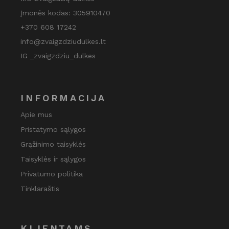
Įmonės kodas: 305910470
+370 608 17242
info@zvaigzdziudulkes.lt
IG _zvaigzdziu_dulkes
INFORMACIJA
Apie mus
Pristatymo sąlygos
Grąžinimo taisyklės
Taisyklės ir sąlygos
Privatumo politika
Tinklaraštis
KLIENTAMS