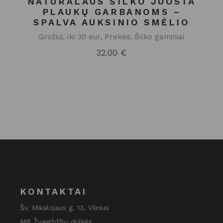
NATŪRALAUS ŠILKO JUOSTA
PLAUKŲ GARBANOMS –
SPALVA AUKSINIO SMĖLIO
Grožiui
Iki 30 eur
Prekės
Šilko gaminiai
32.00
€
KONTAKTAI
Šv. Mikalojaus g. 13, Vilnius
MB Žvaigždžių dulkės