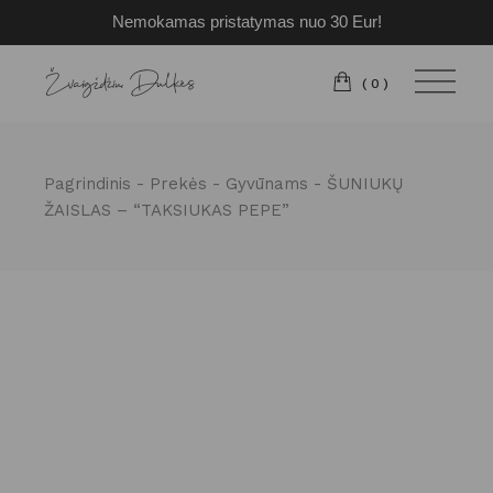
Nemokamas pristatymas nuo 30 Eur!
Pereiti
prie
turinio
(0)
Pagrindinis
Prekės
Gyvūnams
ŠUNIUKŲ
ŽAISLAS – “TAKSIUKAS PEPE”