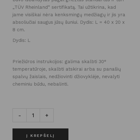
„TÜV Rheinland“ sertifikatą. Tai užtikrina, kad
jame visiškai nėra kenksmingų medžiagų ir jis yra
absoliučiai saugus jūsų šuniui. Dydis: L = 40 x 20 x
8 cm.
Dydis: L
Priežiūros instrukcijos: galima skalbti 30°
temperatūroje, skalbti atskirai arba su panašių
spalvų žaislais, nedžiovinti džiovyklėje, nevalyti
cheminiu būdu, nebalinti.
ŠUNIUKŲ ŽAISLAS - "TAKSIUKAS PEPE" kiekis
-
+
Į KREPŠELĮ