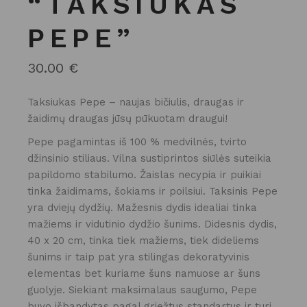
“TAKSIUKAS
PEPE”
30.00
€
Taksiukas Pepe – naujas bičiulis, draugas ir
žaidimų draugas jūsų pūkuotam draugui!
Pepe pagamintas iš 100 % medvilnės, tvirto
džinsinio stiliaus. Vilna sustiprintos siūlės suteikia
papildomo stabilumo. Žaislas necypia ir puikiai
tinka žaidimams, šokiams ir poilsiui. Taksinis Pepe
yra dviejų dydžių. Mažesnis dydis idealiai tinka
mažiems ir vidutinio dydžio šunims. Didesnis dydis,
40 x 20 cm, tinka tiek mažiems, tiek dideliems
šunims ir taip pat yra stilingas dekoratyvinis
elementas bet kuriame šuns namuose ar šuns
guolyje. Siekiant maksimalaus saugumo, Pepe
buvo išbandytas pagal griežtus standartus ir turi