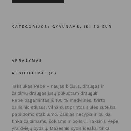
KATEGORIJOS:
GYVŪNAMS
,
IKI 30 EUR
APRAŠYMAS
ATSILIEPIMAI (0)
Taksiukas Pepe – naujas bičiulis, draugas ir
žaidimų draugas jūsų pūkuotam draugui!
Pepe pagamintas iš 100 % medvilnės, tvirto
džinsinio stiliaus. Vilna sustiprintos siūlės suteikia
papildomo stabilumo. Žaislas necypia ir puikiai
tinka žaidimams, šokiams ir poilsiui. Taksinis Pepe
yra dviejų dydžių. Mažesnis dydis idealiai tinka