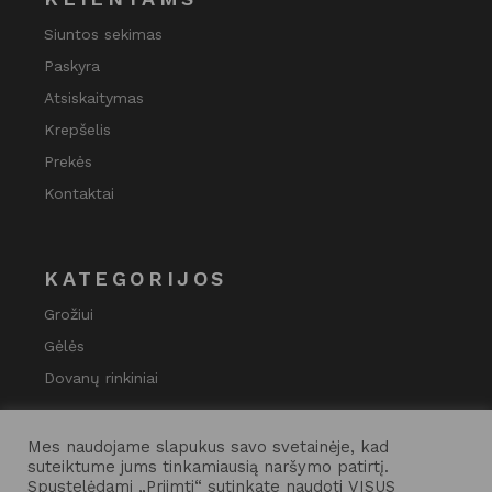
Siuntos sekimas
Paskyra
Atsiskaitymas
Krepšelis
Prekės
Kontaktai
KATEGORIJOS
Grožiui
Gėlės
Dovanų rinkiniai
Mes naudojame slapukus savo svetainėje, kad
suteiktume jums tinkamiausią naršymo patirtį.
Spustelėdami „Priimti“ sutinkate naudoti VISUS