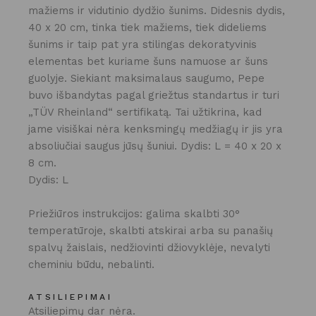
mažiems ir vidutinio dydžio šunims. Didesnis dydis,
40 x 20 cm, tinka tiek mažiems, tiek dideliems
šunims ir taip pat yra stilingas dekoratyvinis
elementas bet kuriame šuns namuose ar šuns
guolyje. Siekiant maksimalaus saugumo, Pepe
buvo išbandytas pagal griežtus standartus ir turi
„TÜV Rheinland“ sertifikatą. Tai užtikrina, kad
jame visiškai nėra kenksmingų medžiagų ir jis yra
absoliučiai saugus jūsų šuniui. Dydis: L = 40 x 20 x
8 cm.
Dydis: L
Priežiūros instrukcijos: galima skalbti 30°
temperatūroje, skalbti atskirai arba su panašių
spalvų žaislais, nedžiovinti džiovyklėje, nevalyti
cheminiu būdu, nebalinti.
ATSILIEPIMAI
Atsiliepimų dar nėra.