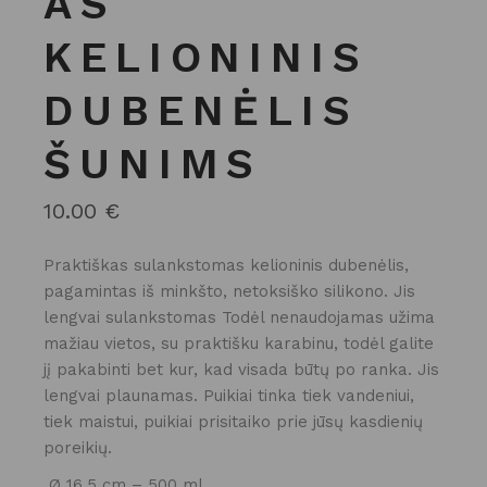
AS
KELIONINIS
DUBENĖLIS
ŠUNIMS
10.00
€
Praktiškas sulankstomas kelioninis dubenėlis,
pagamintas iš minkšto, netoksiško silikono. Jis
lengvai sulankstomas Todėl nenaudojamas užima
mažiau vietos, su praktišku karabinu, todėl galite
jį pakabinti bet kur, kad visada būtų po ranka. Jis
lengvai plaunamas. Puikiai tinka tiek vandeniui,
tiek maistui, puikiai prisitaiko prie jūsų kasdienių
poreikių.
Ø 16,5 cm – 500 ml