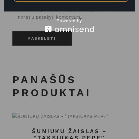
el. pašto adresą ir interneto puslapį, kad jų
nebereiktų įvesti iš naujo, kai kitą kartą vėl
norėsiu parašyti komentarą.
PASKELBTI
PANAŠŪS
PRODUKTAI
ŠUNIUKŲ ŽAISLAS –
“TAKSIUKAS PEPE”