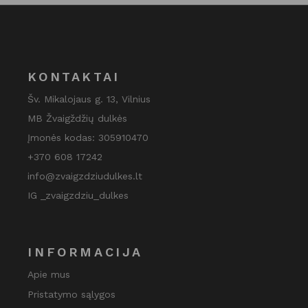
KONTAKTAI
Šv. Mikalojaus g. 13, Vilnius
MB Žvaigždžių dulkės
Įmonės kodas: 305910470
+370 608 17242
info@zvaigzdziudulkes.lt
IG _zvaigzdziu_dulkes
INFORMACIJA
Apie mus
Pristatymo sąlygos