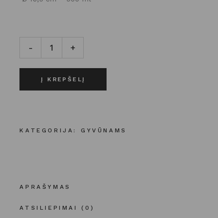
SULANKSTOMAS KELIONINIS DUBENĖLIS ŠUNIMS kiek
-
+
Į KREPŠELĮ
KATEGORIJA:
GYVŪNAMS
APRAŠYMAS
ATSILIEPIMAI (0)