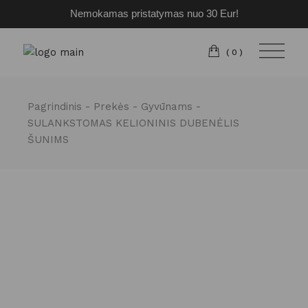
Nemokamas pristatymas nuo 30 Eur!
Pereiti
prie
turinio
(0)
Pagrindinis
Prekės
Gyvūnams
SULANKSTOMAS KELIONINIS DUBENĖLIS
ŠUNIMS