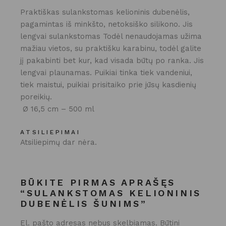
Praktiškas sulankstomas kelioninis dubenėlis,
pagamintas iš minkšto, netoksiško silikono. Jis
lengvai sulankstomas Todėl nenaudojamas užima
mažiau vietos, su praktišku karabinu, todėl galite
jį pakabinti bet kur, kad visada būtų po ranka. Jis
lengvai plaunamas. Puikiai tinka tiek vandeniui,
tiek maistui, puikiai prisitaiko prie jūsų kasdienių
poreikių.
Ø 16,5 cm – 500 ml
ATSILIEPIMAI
Atsiliepimų dar nėra.
BŪKITE PIRMAS APRAŠĘS
“SULANKSTOMAS KELIONINIS
DUBENĖLIS ŠUNIMS”
El. pašto adresas nebus skelbiamas.
Būtini