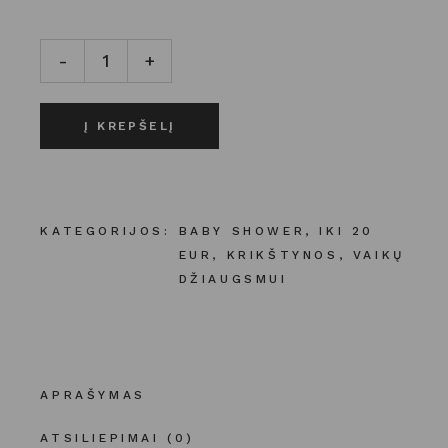
PIRMŲJŲ DANTUKŲ ŠEPETUKAS | ROŽINIS kiekis
-
+
Į KREPŠELĮ
KATEGORIJOS:
BABY SHOWER
,
IKI 20
EUR
,
KRIKŠTYNOS
,
VAIKŲ
DŽIAUGSMUI
APRAŠYMAS
ATSILIEPIMAI (0)