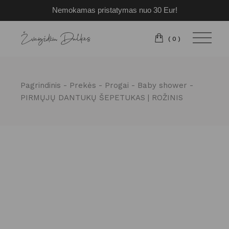
Nemokamas pristatymas nuo 30 Eur!
Pereiti
prie
turinio
(0)
Pagrindinis
Prekės
Progai
Baby shower
PIRMŲJŲ DANTUKŲ ŠEPETUKAS | ROŽINIS