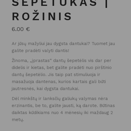
ŠEPETUKAS |
ROŽINIS
6.00
€
Ar jūsų mažyliui jau dygsta dantukai? Tuomet jau
galite pradėti valyti dantis!
Žinoma, „įprastas“ dantų šepetėlis vis dar per
didelis ir kietas, bet galite pradėti nuo pirštinio
dantų šepetėlio. Jis taip pat stimuliuoja ir
masažuoja dantenas, kurios kartais gali būti
jautresnės, kai dygsta dantukai.
Dėl minkštų ir lanksčių galiukų valymas nėra
erzinantis, be to, galite jausti, ką darote. Būtinas
daiktas kūdikiams nuo 4 mėnesių iki maždaug 2
metų.