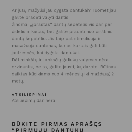
Ar jūsų mažyliui jau dygsta dantukai? Tuomet jau
galite pradėti valyti dantis!
Žinoma, „įprastas“ dantų šepetėlis vis dar per
didelis ir kietas, bet galite pradėti nuo pirštinio
dantų šepetėlio. Jis taip pat stimuliuoja ir
masažuoja dantenas, kurios kartais gali būti
jautresnės, kai dygsta dantukai.
Dėl minkštų ir lanksčių galiukų valymas nėra
erzinantis, be to, galite jausti, ką darote. Būtinas
daiktas kūdikiams nuo 4 mėnesių iki maždaug 2
metų.
ATSILIEPIMAI
Atsiliepimų dar nėra.
BŪKITE PIRMAS APRAŠĘS
“PIRMŲJŲ DANTUKŲ