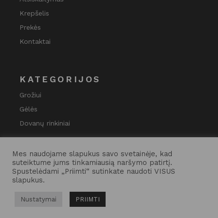
Krepšelis
Prekės
Kontaktai
KATEGORIJOS
Grožiui
Gėlės
Dovanų rinkiniai
Mes naudojame slapukus savo svetainėje, kad
suteiktume jums tinkamiausią naršymo patirtį.
Spustelėdami „Priimti“ sutinkate naudoti VISUS
slapukus.
Nustatymai
PRIIMTI