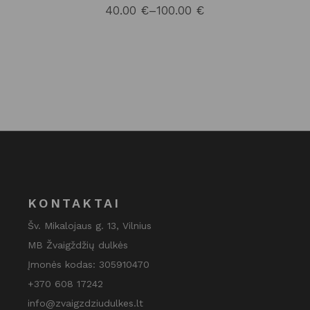
40.00
€
–
100.00
€
Price
range:
40.00 €
through
100.00 €
KONTAKTAI
Šv. Mikalojaus g. 13, Vilnius
MB Žvaigždžių dulkės
Įmonės kodas: 305910470
+370 608 17242
info@zvaigzdziudulkes.lt