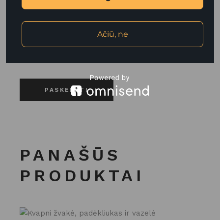
Noriu savo interneto naršyklėje išsaugoti vardą,
el. pašto adresą ir interneto puslapį, kad jų
Ačiū, ne
nebereiktų įvesti iš naujo, kai kitą kartą vėl
norėsiu parašyti komentarą.
PASKELBTI
PANAŠŪS
PRODUKTAI