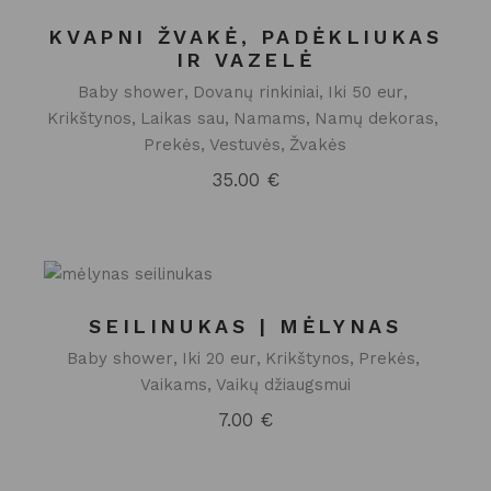
KVAPNI ŽVAKĖ, PADĖKLIUKAS
IR VAZELĖ
Baby shower
Dovanų rinkiniai
Iki 50 eur
Krikštynos
Laikas sau
Namams
Namų dekoras
Prekės
Vestuvės
Žvakės
35.00
€
SEILINUKAS | MĖLYNAS
Baby shower
Iki 20 eur
Krikštynos
Prekės
Vaikams
Vaikų džiaugsmui
7.00
€