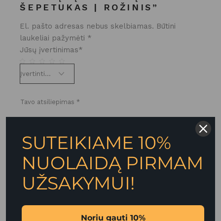
ŠEPETUKAS | ROŽINIS”
El. pašto adresas nebus skelbiamas.
Būtini
laukeliai pažymėti
*
Jūsų įvertinimas
*
SUTEIKIAME 10%
NUOLAIDĄ PIRMAM
UŽSAKYMUI!
Noriu gauti 10%