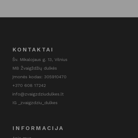
KONTAKTAI
Šv. Mikalojaus g. 13, Vilnius
MB Žvaigždžių dulkės
Įmonės kodas: 305910470
+370 608 17242
info@zvaigzdziudulkes.lt
IG _zvaigzdziu_dulkes
INFORMACIJA