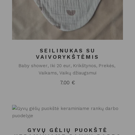
SEILINUKAS SU
VAIVORYKŠTĖMIS
Baby shower
Iki 20 eur
Krikštynos
Prekės
Vaikams
Vaikų džiaugsmui
7.00
€
GYVŲ GĖLIŲ PUOKŠTĖ