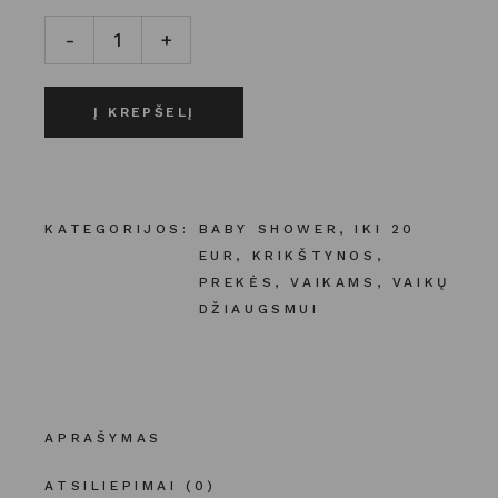
PIRMŲJŲ DANTUKŲ ŠEPETUKAS | MELSVAS kiekis
-
+
Į KREPŠELĮ
KATEGORIJOS:
BABY SHOWER
,
IKI 20
EUR
,
KRIKŠTYNOS
,
PREKĖS
,
VAIKAMS
,
VAIKŲ
DŽIAUGSMUI
APRAŠYMAS
ATSILIEPIMAI (0)