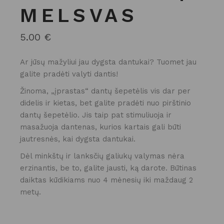
MELSVAS
5.00
€
Ar jūsų mažyliui jau dygsta dantukai? Tuomet jau
galite pradėti valyti dantis!
Žinoma, „įprastas“ dantų šepetėlis vis dar per
didelis ir kietas, bet galite pradėti nuo pirštinio
dantų šepetėlio. Jis taip pat stimuliuoja ir
masažuoja dantenas, kurios kartais gali būti
jautresnės, kai dygsta dantukai.
Dėl minkštų ir lanksčių galiukų valymas nėra
erzinantis, be to, galite jausti, ką darote. Būtinas
daiktas kūdikiams nuo 4 mėnesių iki maždaug 2
metų.