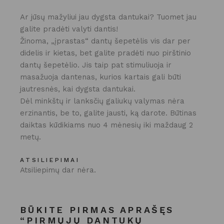
Ar jūsų mažyliui jau dygsta dantukai? Tuomet jau
galite pradėti valyti dantis!
Žinoma, „įprastas“ dantų šepetėlis vis dar per
didelis ir kietas, bet galite pradėti nuo pirštinio
dantų šepetėlio. Jis taip pat stimuliuoja ir
masažuoja dantenas, kurios kartais gali būti
jautresnės, kai dygsta dantukai.
Dėl minkštų ir lanksčių galiukų valymas nėra
erzinantis, be to, galite jausti, ką darote. Būtinas
daiktas kūdikiams nuo 4 mėnesių iki maždaug 2
metų.
ATSILIEPIMAI
Atsiliepimų dar nėra.
BŪKITE PIRMAS APRAŠĘS
“PIRMŲJŲ DANTUKŲ