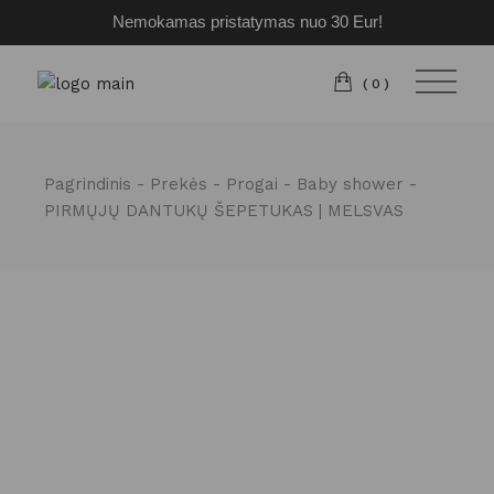
Nemokamas pristatymas nuo 30 Eur!
Pereiti
prie
turinio
(0)
Pagrindinis
Prekės
Progai
Baby shower
PIRMŲJŲ DANTUKŲ ŠEPETUKAS | MELSVAS