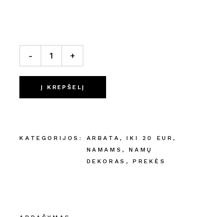
"Linen tales" virtuvės rankšluostukas kiekis
-
+
Į KREPŠELĮ
KATEGORIJOS:
ARBATA
,
IKI 20 EUR
,
NAMAMS
,
NAMŲ
DEKORAS
,
PREKĖS