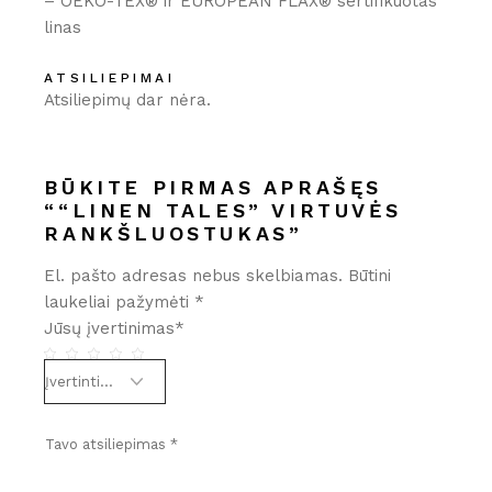
– OEKO-TEX® ir EUROPEAN FLAX® sertifikuotas
linas
ATSILIEPIMAI
Atsiliepimų dar nėra.
BŪKITE PIRMAS APRAŠĘS
““LINEN TALES” VIRTUVĖS
RANKŠLUOSTUKAS”
El. pašto adresas nebus skelbiamas.
Būtini
laukeliai pažymėti
*
Jūsų įvertinimas
*