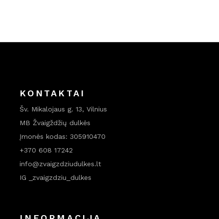
KONTAKTAI
Šv. Mikalojaus g. 13, Vilnius
MB Žvaigždžių dulkės
Įmonės kodas: 305910470
+370 608 17242
info@zvaigzdziudulkes.lt
IG _zvaigzdziu_dulkes
INFORMACIJA