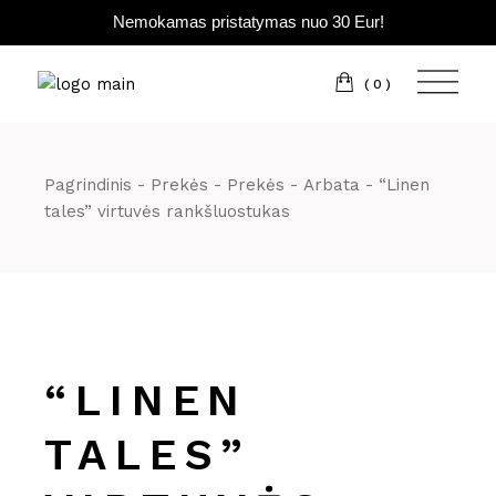
Nemokamas pristatymas nuo 30 Eur!
Pereiti
prie
turinio
(0)
Pagrindinis
Prekės
Prekės
Arbata
“Linen
tales” virtuvės rankšluostukas
“LINEN
TALES”