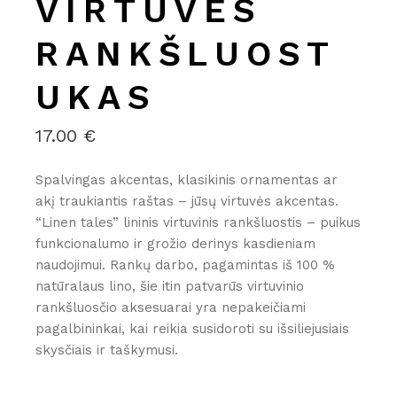
VIRTUVĖS
RANKŠLUOST
UKAS
17.00
€
Spalvingas akcentas, klasikinis ornamentas ar
akį traukiantis raštas – jūsų virtuvės akcentas.
“Linen tales” lininis virtuvinis rankšluostis – puikus
funkcionalumo ir grožio derinys kasdieniam
naudojimui. Rankų darbo, pagamintas iš 100 %
natūralaus lino, šie itin patvarūs virtuvinio
rankšluosčio aksesuarai yra nepakeičiami
pagalbininkai, kai reikia susidoroti su išsiliejusiais
skysčiais ir taškymusi.