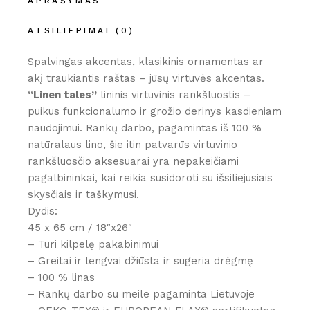
APRAŠYMAS
ATSILIEPIMAI (0)
Spalvingas akcentas, klasikinis ornamentas ar
akį traukiantis raštas – jūsų virtuvės akcentas.
“Linen tales”
lininis virtuvinis rankšluostis –
puikus funkcionalumo ir grožio derinys kasdieniam
naudojimui. Rankų darbo, pagamintas iš 100 %
natūralaus lino, šie itin patvarūs virtuvinio
rankšluosčio aksesuarai yra nepakeičiami
pagalbininkai, kai reikia susidoroti su išsiliejusiais
skysčiais ir taškymusi.
Dydis:
45 x 65 cm / 18″x26″
– Turi kilpelę pakabinimui
– Greitai ir lengvai džiūsta ir sugeria drėgmę
– 100 % linas
– Rankų darbo su meile pagaminta Lietuvoje