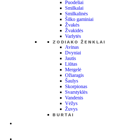
Puodeliai
Smilkalai
Smilkalinės
Šilko gaminiai
Žvakės
Žvakidės
Varlytės
ZODIAKO ŽENKLAI
Avinas
Dvyniai
Jautis
Liūtas
Mergelė
Ožiaragis
Šaulys
Skorpionas
Svarstyklės
Vandenis
Vėžys
Žuvys
BURTAI