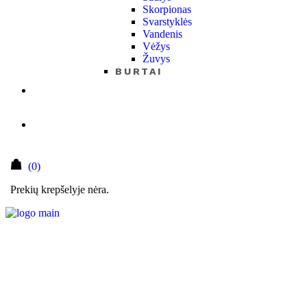
Skorpionas
Svarstyklės
Vandenis
Vėžys
Žuvys
BURTAI
(0)
Prekių krepšelyje nėra.