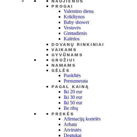
NAUJIENOS
PROGAI
Valentino diena
Krikštynos
Baby shower
Vestuvės
Gimtadienis
Kalėdos
DOVANŲ RINKINIAI
VAIKAMS
GYVŪNAMS
GROŽIUI
NAMAMS
GĖLĖS
Puokštės
Prenumerata
PAGAL KAINĄ
Iki 20 eur
Iki 30 eur
Iki 50 eur
Be ribų
PREKĖS
Afirmacijų kortelės
Arbata
Atvirutės
Degtukai