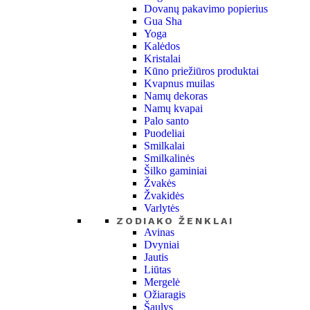
Dovanų pakavimo popierius
Gua Sha
Yoga
Kalėdos
Kristalai
Kūno priežiūros produktai
Kvapnus muilas
Namų dekoras
Namų kvapai
Palo santo
Puodeliai
Smilkalai
Smilkalinės
Šilko gaminiai
Žvakės
Žvakidės
Varlytės
ZODIAKO ŽENKLAI
Avinas
Dvyniai
Jautis
Liūtas
Mergelė
Ožiaragis
Šaulys