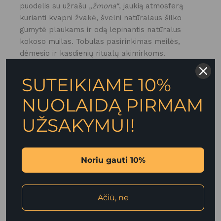
puodelis su užrašu
„žmona“
, jaukią atmosferą
kurianti kvapni žvakė, švelni natūralaus šilko
gumytė plaukams ir odą lepinantis natūralus
kokoso muilas. Tobulas pasirinkimas meilės,
dėmesio ir kasdienių ritualų akimirkoms.
SUTEIKIAME 10%
NUOLAIDĄ PIRMAM
PANAŠŪS
UŽSAKYMUI!
PRODUKTAI
Noriu gauti 10%
OBSIDIANO PAKABUKAS
Ačiū, ne
(DSC09900)
Grožiui
Ožiaragis