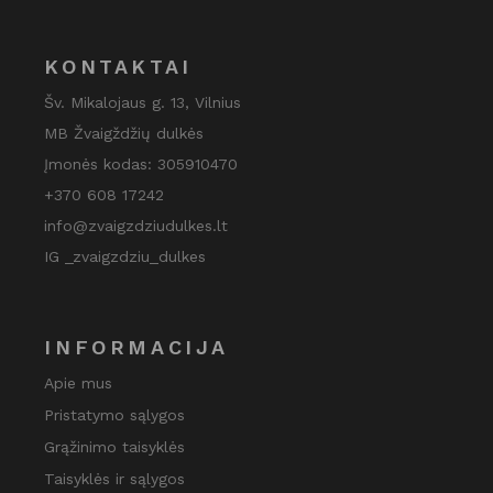
KONTAKTAI
Šv. Mikalojaus g. 13, Vilnius
MB Žvaigždžių dulkės
Įmonės kodas: 305910470
+370 608 17242
info@zvaigzdziudulkes.lt
IG _zvaigzdziu_dulkes
INFORMACIJA
Apie mus
Pristatymo sąlygos
Grąžinimo taisyklės
Taisyklės ir sąlygos