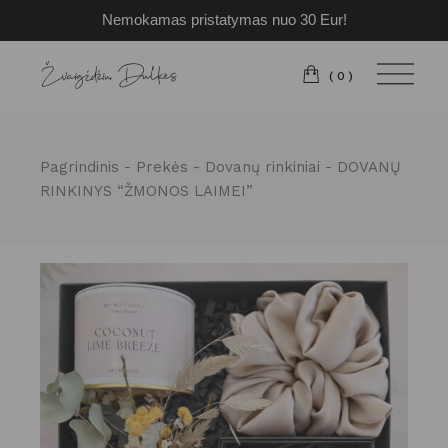
Nemokamas pristatymas nuo 30 Eur!
Pereiti
prie
turinio
(0)
Pagrindinis
Prekės
Dovanų rinkiniai
DOVANŲ
RINKINYS “ŽMONOS LAIMEI”