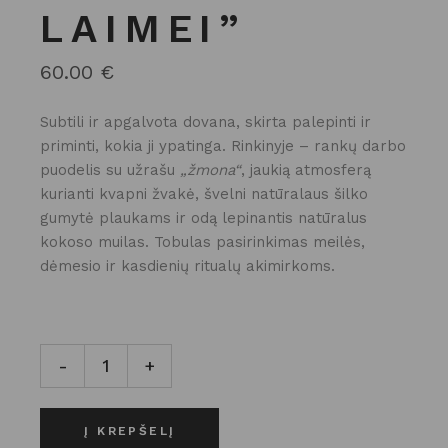
LAIMEI”
60.00
€
Subtili ir apgalvota dovana, skirta palepinti ir
priminti, kokia ji ypatinga. Rinkinyje – rankų darbo
puodelis su užrašu
„žmona“
, jaukią atmosferą
kurianti kvapni žvakė, švelni natūralaus šilko
gumytė plaukams ir odą lepinantis natūralus
kokoso muilas. Tobulas pasirinkimas meilės,
dėmesio ir kasdienių ritualų akimirkoms.
DOVANŲ RINKINYS "ŽMONOS LAIMEI" kiekis
-
+
Į KREPŠELĮ