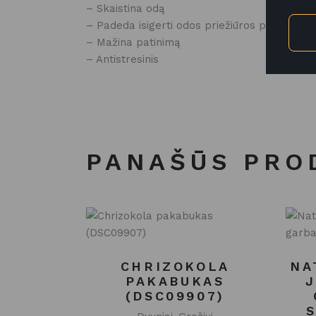
– Skaistina odą
– Padeda isigerti odos priežiūros priemonė
– Mažina patinimą
– Antistresinis
PANAŠŪS PRO
CHRIZOKOLA
NA
PAKABUKAS
(DSC09907)