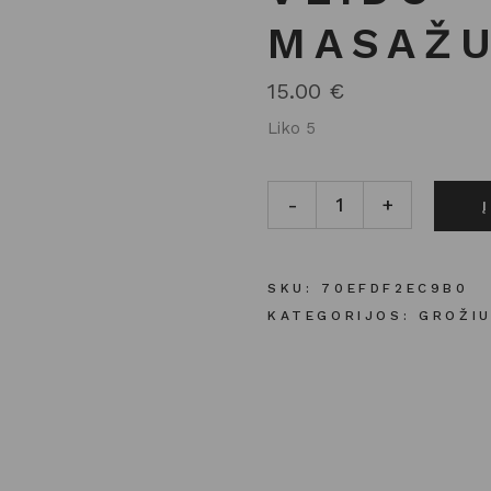
MASAŽU
15.00
€
Liko 5
Rose Quartz veido masažuok
-
+
SKU:
70EFDF2EC9B0
KATEGORIJOS:
GROŽIU