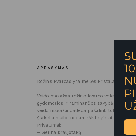
S
1
APRAŠYMAS
N
Rožinis kvarcas yra meilės kristalas. Jis ra
P
Veido masažas rožinio kvarco voleliu yra vien
U
gydomosios ir raminančios savybės papildo 
veido masažui padeda pašalinti toksinus bei 
šlakeliu muilo, nepamirškite gerai išskalaut
Privalumai:
– Gerina kraujotaką