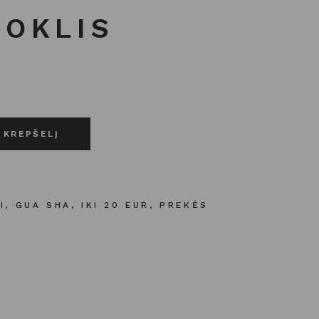
OKLIS
lis kiekis
Į KREPŠELĮ
I
,
GUA SHA
,
IKI 20 EUR
,
PREKĖS