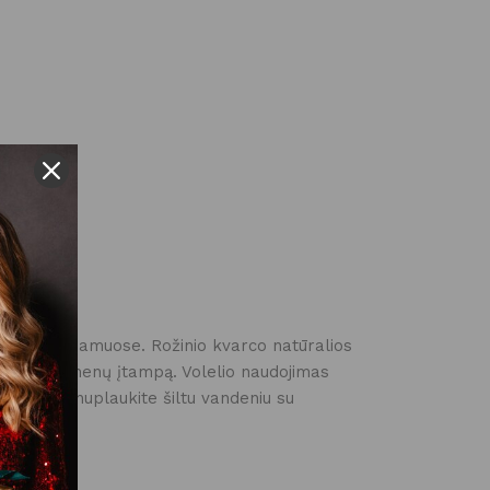
ti ir savo namuose. Rožinio kvarco natūralios
mą ir raumenų įtampą. Volelio naudojimas
audojimo nuplaukite šiltu vandeniu su