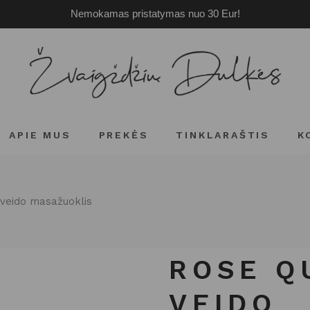
Nemokamas pristatymas nuo 30 Eur!
APIE MUS
PREKĖS
TINKLARAŠTIS
K
veido masažuoklis
ROSE Q
VEIDO