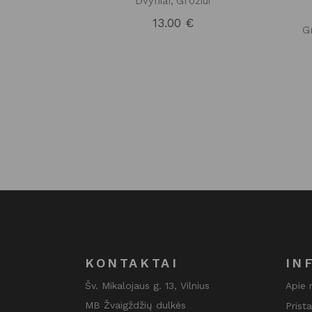
Dvyniai
Grožiui
13.00
€
G
KONTAKTAI
IN
Šv. Mikalojaus g. 13, Vilnius
Apie
MB Žvaigždžių dulkės
Prist