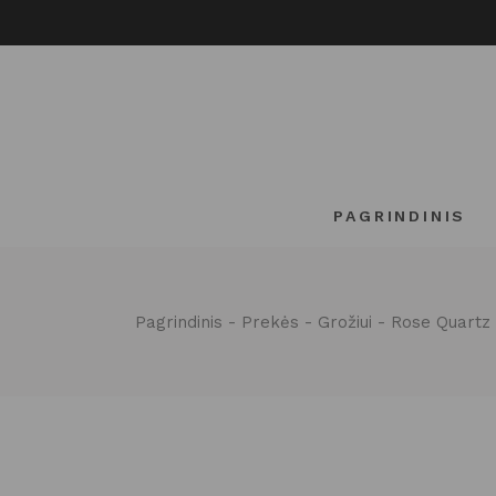
Pereiti
prie
turinio
PAGRINDINIS
Pagrindinis
Prekės
Grožiui
Rose Quartz 