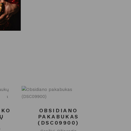
LKO
OBSIDIANO
Ų
PAKABUKAS
–
(DSC09900)
O