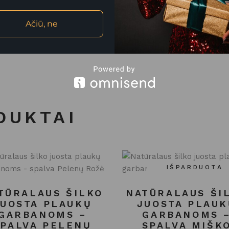
ms
Ačiū, ne
DUKTAI
IŠPARDUOTA
TŪRALAUS ŠILKO
NATŪRALAUS ŠI
JUOSTA PLAUKŲ
JUOSTA PLAUK
GARBANOMS –
GARBANOMS 
SPALVA PELENŲ
SPALVA MIŠK