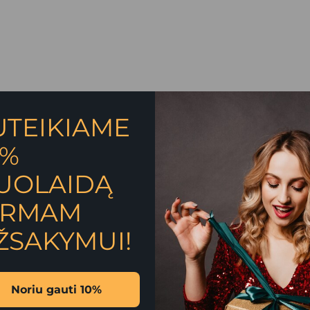
UTEIKIAME
0%
UOLAIDĄ
mina, skatina meilę sau bei savęs priėmimą
IRMAM
a iš labiausiai atpalaiduojančių procedūrų, kurias galite atlik
ŽSAKYMUI!
masažų teikiamą naudą, skatina atsipalaidavimą, mažina neri
susikaupusią limfą.Galima naudoti su serumu arba be jo. Po n
i. Nenaudokite ant pažeistos odos.
Noriu gauti 10%