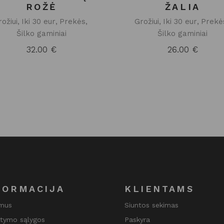
ROŽĖ
ŽALIA
rožiui
Iki 30 eur
Prekės
Grožiui
Iki 30 eur
Prekė
Šilko gaminiai
Šilko gaminiai
32.00
€
26.00
€
FORMACIJA
KLIENTAMS
 mus
Siuntos sekimas
atymo sąlygos
Paskyra