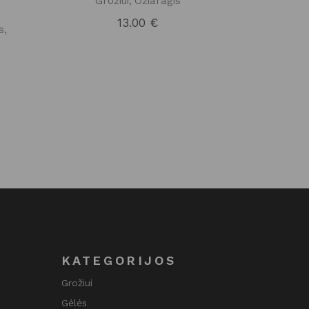
Grožiui
Ožiaragis
13.00
€
s
KATEGORIJOS
Grožiui
Gėlės